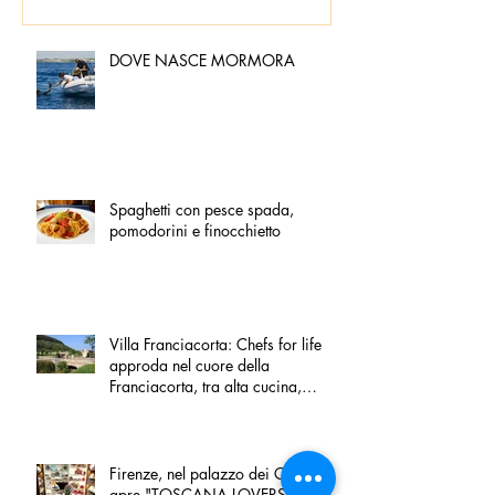
DOVE NASCE MORMORA
Spaghetti con pesce spada,
pomodorini e finocchietto
Villa Franciacorta: Chefs for life
approda nel cuore della
Franciacorta, tra alta cucina,
grandi vini e solidarietà
Firenze, nel palazzo dei Canonici
apre "TOSCANA LOVERS", un