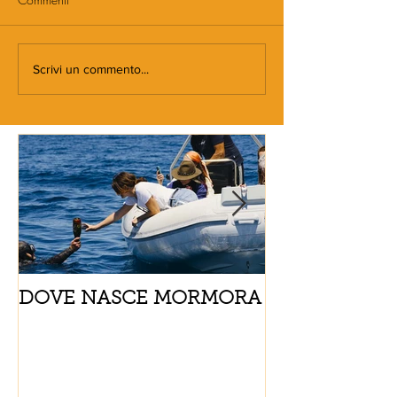
Scrivi un commento...
DOVE NASCE MORMORA
Spaghetti con
pomodorini e 