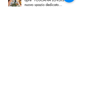
nuovo spazio dedicato
all'artigianato toscano
Tortino sottile di patate, fiordilatte e
speck
Peperoncino di Calabria IGP e
Zampina di Sammichele di Bari
IGP ufficialmente registrate in UE
Tenuta San Giaime presenta“Sotto
sale”