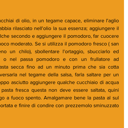
ucchiai di olio, in un tegame capace, eliminare l'aglio 
bia rilasciato nell'olio la sua essenza; aggiungere il 
lche secondo e aggiungere il pomodoro, far cuocere 
fuoco moderato. Se si utilizza il pomodoro fresco ( san 
 un chilo), sbollentare l'ortaggio, sbucciarlo ed 
lo o nel passa pomodoro e con un frullatore ad 
sta secca fino ad un minuto prima che sia cotta 
versarla nel tegame della salsa, farla saltare per un 
troppo asciutto aggiungere qualche cucchiaio di acqua 
la pasta fresca questa non deve essere saltata, quini 
go a fuoco spento. Amalgamare bene la pasta al sul 
portata e finire di condire con prezzemolo sminuzzato 