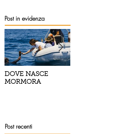
Post in evidenza
DOVE NASCE
Spaghetti con pesce
MORMORA
spada, pomodorini 
finocchietto
Post recenti