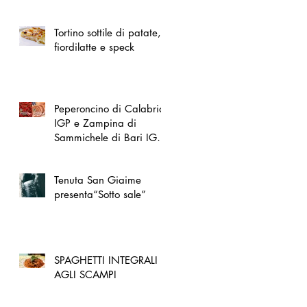
spazio dedicato
all'artigianato toscano
Tortino sottile di patate,
fiordilatte e speck
Peperoncino di Calabria
IGP e Zampina di
Sammichele di Bari IGP
ufficialmente registrate in
UE
Tenuta San Giaime
presenta“Sotto sale”
SPAGHETTI INTEGRALI
AGLI SCAMPI