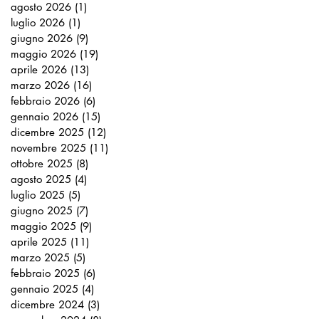
agosto 2026
(1)
1 post
luglio 2026
(1)
1 post
giugno 2026
(9)
9 post
maggio 2026
(19)
19 post
aprile 2026
(13)
13 post
marzo 2026
(16)
16 post
febbraio 2026
(6)
6 post
gennaio 2026
(15)
15 post
dicembre 2025
(12)
12 post
novembre 2025
(11)
11 post
ottobre 2025
(8)
8 post
agosto 2025
(4)
4 post
luglio 2025
(5)
5 post
giugno 2025
(7)
7 post
maggio 2025
(9)
9 post
aprile 2025
(11)
11 post
marzo 2025
(5)
5 post
febbraio 2025
(6)
6 post
gennaio 2025
(4)
4 post
dicembre 2024
(3)
3 post