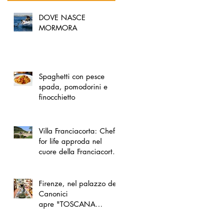
DOVE NASCE
MORMORA
Spaghetti con pesce
spada, pomodorini e
finocchietto
Villa Franciacorta: Chefs
for life approda nel
cuore della Franciacorta,
tra alta cucina, grandi
vini e solidarietà
Firenze, nel palazzo dei
Canonici
apre "TOSCANA
LOVERS", un nuovo