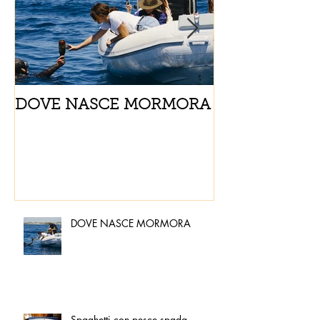
DOVE NASCE MORMORA
Spaghetti con
pomodorini e 
DOVE NASCE MORMORA
Spaghetti con pesce spada,