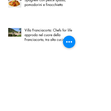
pomodorini e finocchietto
Villa Franciacorta: Chefs for life
approda nel cuore della
Franciacorta, tra alta cucina,
grandi vini e solidarietà
Firenze, nel palazzo dei Canonici
apre "TOSCANA LOVERS", un
nuovo spazio dedicato
all'artigianato toscano
Tortino sottile di patate, fiordilatte e
speck