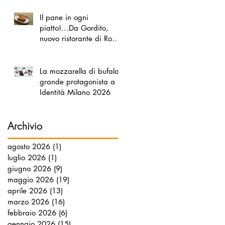
Il pane in ogni
piatto!...Da Gordito,
nuovo ristorante di Roma
Nord
La mozzarella di bufala
grande protagonista a
Identità Milano 2026
Archivio
agosto 2026
(1)
1 post
luglio 2026
(1)
1 post
giugno 2026
(9)
9 post
maggio 2026
(19)
19 post
aprile 2026
(13)
13 post
marzo 2026
(16)
16 post
febbraio 2026
(6)
6 post
gennaio 2026
(15)
15 post