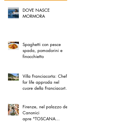
DOVE NASCE
MORMORA
Spaghetti con pesce
spada, pomodorini e
finocchietto
Villa Franciacorta: Chefs
for life approda nel
cuore della Franciacorta,
tra alta cucina, grandi
vini e solidarietà
Firenze, nel palazzo dei
Canonici
apre "TOSCANA
LOVERS", un nuovo