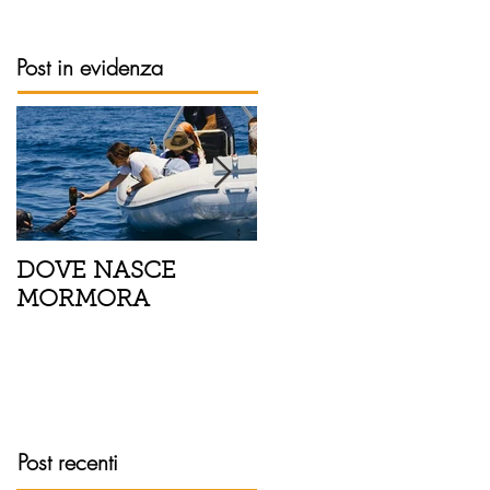
Post in evidenza
DOVE NASCE
Spaghetti con pesce
MORMORA
spada, pomodorini 
finocchietto
Post recenti