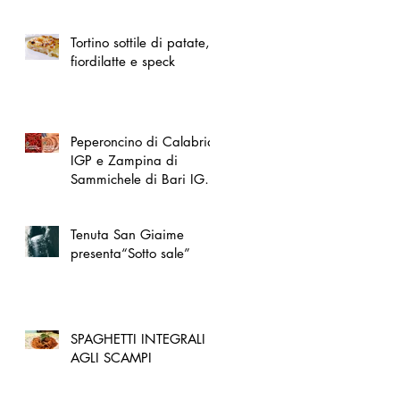
spazio dedicato
all'artigianato toscano
Tortino sottile di patate,
fiordilatte e speck
Peperoncino di Calabria
IGP e Zampina di
Sammichele di Bari IGP
ufficialmente registrate in
UE
Tenuta San Giaime
presenta“Sotto sale”
SPAGHETTI INTEGRALI
AGLI SCAMPI