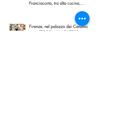
Franciacorta, tra alta cucina,
grandi vini e solidarietà
Firenze, nel palazzo dei Canonici
apre "TOSCANA LOVERS", un
nuovo spazio dedicato
all'artigianato toscano
Tortino sottile di patate, fiordilatte e
speck
Peperoncino di Calabria IGP e
Zampina di Sammichele di Bari
IGP ufficialmente registrate in UE