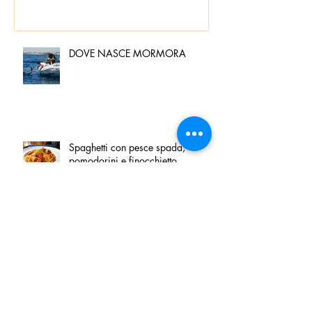
DOVE NASCE MORMORA
Spaghetti con pesce spada,
pomodorini e finocchietto
Villa Franciacorta: Chefs for life
approda nel cuore della
Franciacorta, tra alta cucina,
grandi vini e solidarietà