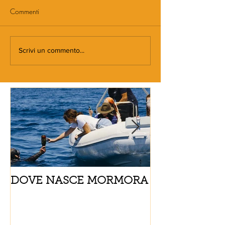
Commenti
Scrivi un commento...
DOVE NASCE MORMORA
Spaghetti con
pomodorini e 