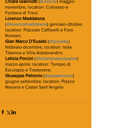
Chiara Giannotti 
(
@vino.tv
) maggio-
novembre; location: Colosseo e 
Fontana di Trevi;
Lorenzo Maddalena 
(
@lorenzomaddalena
) gennaio-ottobre; 
location: Piazzale Caffarelli e Foro 
Romani;
Gian Marco D’Eusebi 
(
@azzykky
) 
febbraio-dicembre; location: Isola 
Tiberina e Villa Aldobrandini;
Letizia Porcini 
(
@letishanotonlywine
) 
marzo-aprile; location: Tempio di 
Esculapio e Trastevere;
Giuseppe Petronio
 (
@peppetronio
) 
giugno-settembre; location: Piazza 
Navona e Castel Sant’Angelo