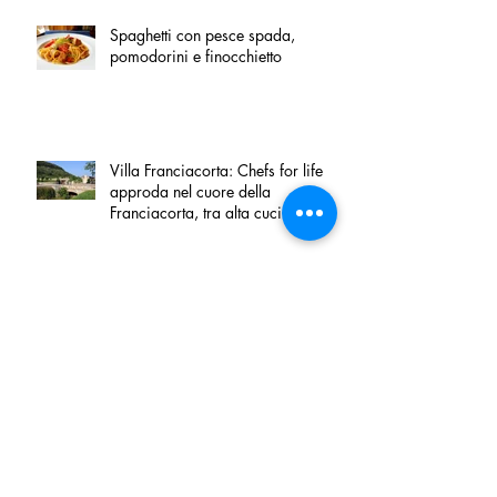
Spaghetti con pesce spada,
pomodorini e finocchietto
Villa Franciacorta: Chefs for life
approda nel cuore della
Franciacorta, tra alta cucina,
grandi vini e solidarietà
Firenze, nel palazzo dei Canonici
apre "TOSCANA LOVERS", un
nuovo spazio dedicato
all'artigianato toscano
Tortino sottile di patate, fiordilatte e
speck