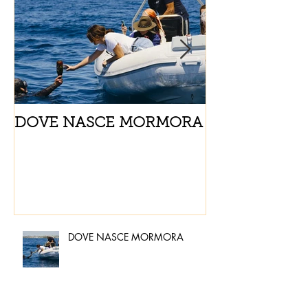
DOVE NASCE MORMORA
Spaghetti con
pomodorini e 
DOVE NASCE MORMORA