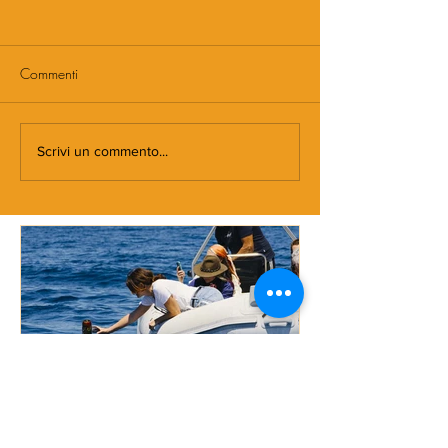
Commenti
Scrivi un commento...
DOVE NASCE MORMORA
Spaghetti con
pomodorini e 