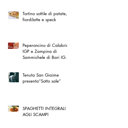
spazio dedicato
all'artigianato toscano
Tortino sottile di patate,
fiordilatte e speck
Peperoncino di Calabria
IGP e Zampina di
Sammichele di Bari IGP
ufficialmente registrate in
UE
Tenuta San Giaime
presenta“Sotto sale”
SPAGHETTI INTEGRALI
AGLI SCAMPI