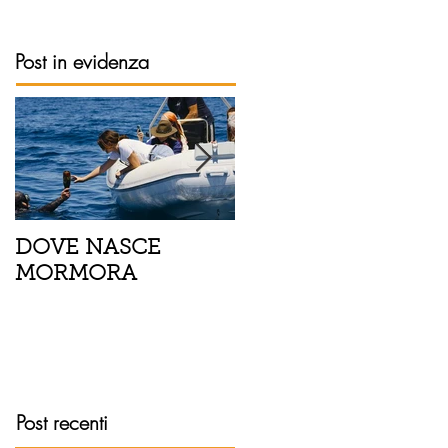
Post in evidenza
DOVE NASCE
Spaghetti con pesce
MORMORA
spada, pomodorini 
finocchietto
Post recenti