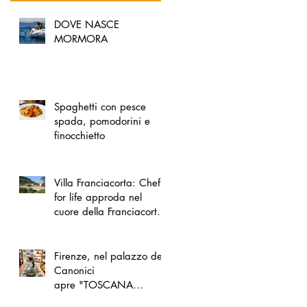
DOVE NASCE
MORMORA
Spaghetti con pesce
spada, pomodorini e
finocchietto
Villa Franciacorta: Chefs
for life approda nel
cuore della Franciacorta,
tra alta cucina, grandi
vini e solidarietà
Firenze, nel palazzo dei
Canonici
apre "TOSCANA
LOVERS", un nuovo