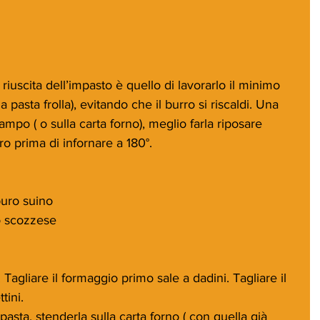
iuscita dell’impasto è quello di lavorarlo il minimo 
 pasta frolla), evitando che il burro si riscaldi. Una 
tampo ( o sulla carta forno), meglio farla riposare 
ro prima di infornare a 180°.
 puro suino
o scozzese
 Tagliare il formaggio primo sale a dadini. Tagliare il 
tini.
a pasta, stenderla sulla carta forno ( con quella già 