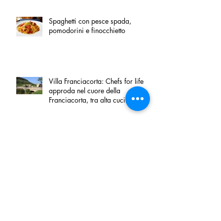
Spaghetti con pesce spada,
pomodorini e finocchietto
Villa Franciacorta: Chefs for life
approda nel cuore della
Franciacorta, tra alta cucina,
grandi vini e solidarietà
Firenze, nel palazzo dei Canonici
apre "TOSCANA LOVERS", un
nuovo spazio dedicato
all'artigianato toscano
Tortino sottile di patate, fiordilatte e
speck