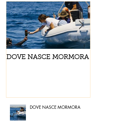
DOVE NASCE MORMORA
Spaghetti con
pomodorini e 
DOVE NASCE MORMORA