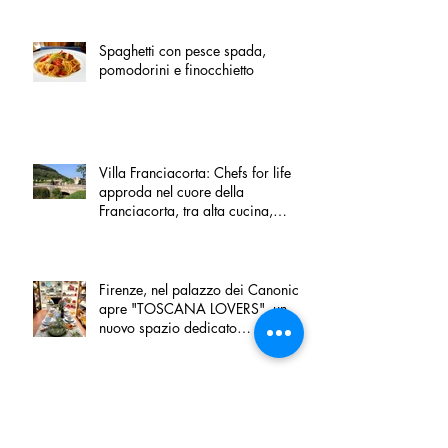
Spaghetti con pesce spada,
pomodorini e finocchietto
Villa Franciacorta: Chefs for life
approda nel cuore della
Franciacorta, tra alta cucina,
grandi vini e solidarietà
Firenze, nel palazzo dei Canonici
apre "TOSCANA LOVERS", un
nuovo spazio dedicato
all'artigianato toscano
Tortino sottile di patate, fiordilatte e
speck