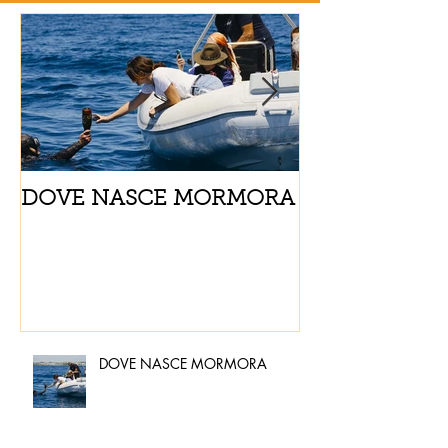
DOVE NASCE MORMORA
Spaghetti con
pomodorini e 
DOVE NASCE MORMORA