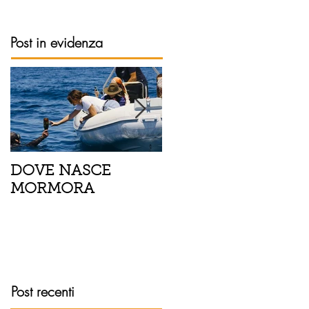
Post in evidenza
DOVE NASCE
Spaghetti con pesce
MORMORA
spada, pomodorini 
finocchietto
Post recenti