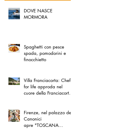
DOVE NASCE
MORMORA
Spaghetti con pesce
spada, pomodorini e
finocchietto
Villa Franciacorta: Chefs
for life approda nel
cuore della Franciacorta,
tra alta cucina, grandi
vini e solidarietà
Firenze, nel palazzo dei
Canonici
apre "TOSCANA
LOVERS", un nuovo