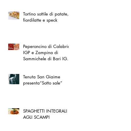
spazio dedicato
all'artigianato toscano
Tortino sottile di patate,
fiordilatte e speck
Peperoncino di Calabria
IGP e Zampina di
Sammichele di Bari IGP
ufficialmente registrate in
UE
Tenuta San Giaime
presenta“Sotto sale”
SPAGHETTI INTEGRALI
AGLI SCAMPI