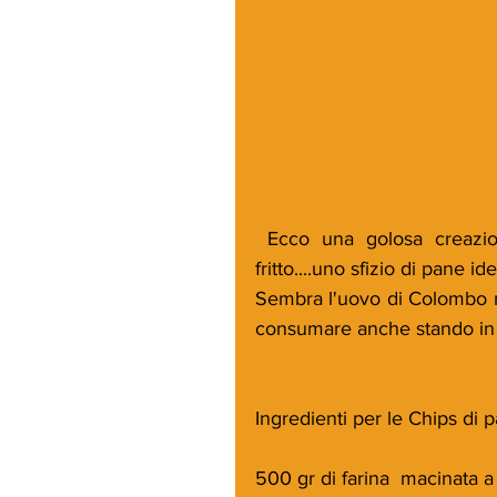
 Ecco una golosa creazione del maestro Favio Gargiulo, le chips di pane 
fritto....uno sfizio di pane id
Sembra l'uovo di Colombo ma
consumare anche stando in p
Ingredienti per le Chips di p
500 gr di farina  macinata a