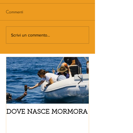
Commenti
Scrivi un commento...
DOVE NASCE MORMORA
Spaghetti con
pomodorini e 