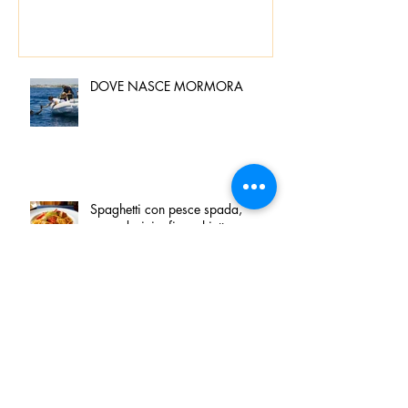
DOVE NASCE MORMORA
Spaghetti con pesce spada,
pomodorini e finocchietto
Villa Franciacorta: Chefs for life
approda nel cuore della
Franciacorta, tra alta cucina,
grandi vini e solidarietà