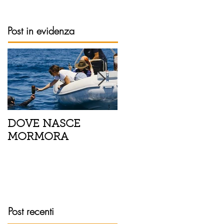
Post in evidenza
DOVE NASCE
Spaghetti con pesce
MORMORA
spada, pomodorini 
finocchietto
Post recenti