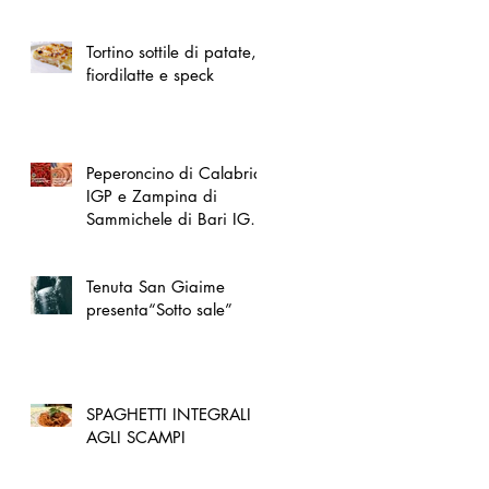
spazio dedicato
all'artigianato toscano
Tortino sottile di patate,
fiordilatte e speck
Peperoncino di Calabria
IGP e Zampina di
Sammichele di Bari IGP
ufficialmente registrate in
UE
Tenuta San Giaime
presenta“Sotto sale”
SPAGHETTI INTEGRALI
AGLI SCAMPI