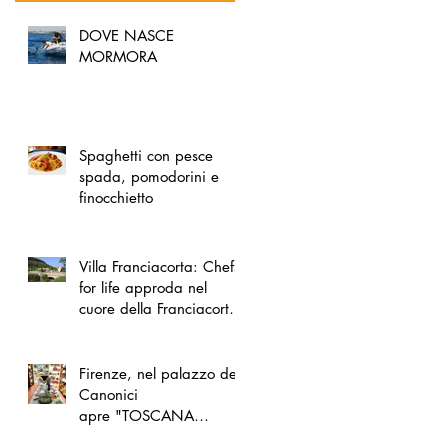
DOVE NASCE
MORMORA
Spaghetti con pesce
spada, pomodorini e
finocchietto
Villa Franciacorta: Chefs
for life approda nel
cuore della Franciacorta,
tra alta cucina, grandi
vini e solidarietà
Firenze, nel palazzo dei
Canonici
apre "TOSCANA
LOVERS", un nuovo