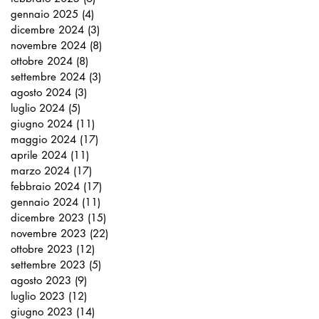
gennaio 2025
(4)
4 post
dicembre 2024
(3)
3 post
novembre 2024
(8)
8 post
ottobre 2024
(8)
8 post
settembre 2024
(3)
3 post
agosto 2024
(3)
3 post
luglio 2024
(5)
5 post
giugno 2024
(11)
11 post
maggio 2024
(17)
17 post
aprile 2024
(11)
11 post
marzo 2024
(17)
17 post
febbraio 2024
(17)
17 post
gennaio 2024
(11)
11 post
dicembre 2023
(15)
15 post
novembre 2023
(22)
22 post
ottobre 2023
(12)
12 post
settembre 2023
(5)
5 post
agosto 2023
(9)
9 post
luglio 2023
(12)
12 post
giugno 2023
(14)
14 post