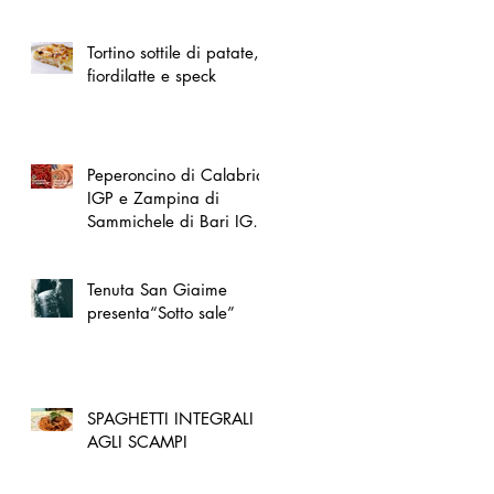
spazio dedicato
all'artigianato toscano
Tortino sottile di patate,
fiordilatte e speck
Peperoncino di Calabria
IGP e Zampina di
Sammichele di Bari IGP
ufficialmente registrate in
UE
Tenuta San Giaime
presenta“Sotto sale”
SPAGHETTI INTEGRALI
AGLI SCAMPI