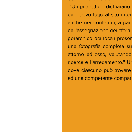
 “Un progetto – dichiarano Barbara Guerra e Albert Sapere – rinnovato nel look, 
dal nuovo logo al sito inter
anche nei contenuti, a part
dall’assegnazione dei “forni
gerarchico dei locali present
una fotografia completa su
attorno ad esso, valutando q
ricerca e l’arredamento." Un
dove ciascuno può trovare il
ad una competente comparazi