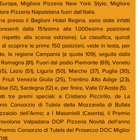
Europa, Migliore Pizzeria New York Style, Migliore 
ore Pizzeria Napoletana fuori dall’Italia.
a presso il Baglioni Hotel Regina, sono state infatti 
presenti dalla 151esima alla 1.000esima posizione 
ispetto alla scorsa edizione). La classifica, quindi 
 di scoprire le prime 150 posizioni, vede in testa, per 
e, la regione Campania (a quota 109), seguita dalla 
a Romagna (81). Fuori dal podio Piemonte (69), Veneto 
55), Lazio (51), Liguria (50), Marche (37), Puglia (30), 
 Friuli Venezia Giulia (25), Trentino Alto Adige (23), 
se (12), Sardegna (12) e, per finire, Valle D’Aosta (5). 
ti tre premi speciali: a Cristiano Piccirillo, de La 
mio Consorzio di Tutela della Mozzarella di Bufala 
olo dell'Anno; a I Masanielli (Caserta), il Premio 
rovolone Valpadana DOP Pizzeria Novità dell'anno 
l Premio Consorzio di Tutela del Prosecco DOC Miglior 
018.