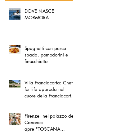
DOVE NASCE
MORMORA
Spaghetti con pesce
spada, pomodorini e
finocchietto
Villa Franciacorta: Chefs
for life approda nel
cuore della Franciacorta,
tra alta cucina, grandi
vini e solidarietà
Firenze, nel palazzo dei
Canonici
apre "TOSCANA
LOVERS", un nuovo