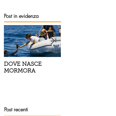
Post in evidenza
DOVE NASCE
Spaghetti con pesce
MORMORA
spada, pomodorini 
finocchietto
Post recenti