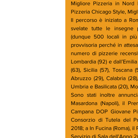
Migliore Pizzeria in Nord 
Pizzeria Chicago Style, Migli
Il percorso è iniziato a Rom
svelate tutte le insegne 
(dunque 500 locali in più r
provvisoria perché in attesa
numero di pizzerie recensit
Lombardia (92) e dall’Emili
(63), Sicilia (57), Toscana (
Abruzzo (29), Calabria (28),
Umbria e Basilicata (20), Moli
Sono stati inoltre annuncia
Masardona (Napoli), il Pre
Campana DOP Giovane Pizzai
Consorzio di Tutela del P
2018; a In Fucina (Roma), i
Servizio di Sala dell'Anno 2