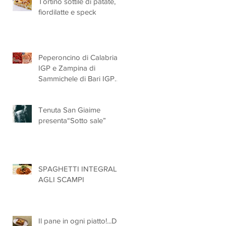
Tortino sottile di patate,
fiordilatte e speck
Peperoncino di Calabria
IGP e Zampina di
Sammichele di Bari IGP
ufficialmente registrate in
UE
Tenuta San Giaime
presenta“Sotto sale”
na
SPAGHETTI INTEGRALI
AGLI SCAMPI
Il pane in ogni piatto!...Da