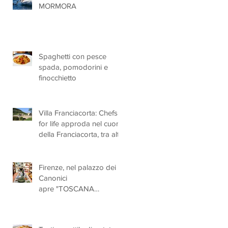
MORMORA
Spaghetti con pesce
spada, pomodorini e
finocchietto
Villa Franciacorta: Chefs
for life approda nel cuore
della Franciacorta, tra alta
cucina, grandi vini e
solidarietà
Firenze, nel palazzo dei
o
Canonici
apre "TOSCANA
LOVERS", un nuovo
spazio dedicato
all'artigianato toscano