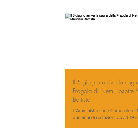
Il 5 giugno arriva la sagr
Fragola di Nemi, ospite 
Battista
L’Amministrazione Comunale di 
due anni di restrizioni Covid-19 ri
più atteso la Sagra delle Fragole