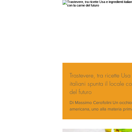
Trastevere, tra ricette Usa
italiani spunta il locale c
del futuro
Di Massimo Cerofolini Un occhio 
americana, uno alla materia prima 
sguardo dritto sul cibo del futuro.