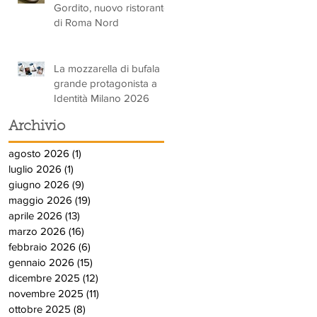
Gordito, nuovo ristorante
di Roma Nord
La mozzarella di bufala
grande protagonista a
Identità Milano 2026
Archivio
agosto 2026
(1)
1 post
luglio 2026
(1)
1 post
giugno 2026
(9)
9 post
maggio 2026
(19)
19 post
aprile 2026
(13)
13 post
marzo 2026
(16)
16 post
febbraio 2026
(6)
6 post
gennaio 2026
(15)
15 post
dicembre 2025
(12)
12 post
novembre 2025
(11)
11 post
ottobre 2025
(8)
8 post