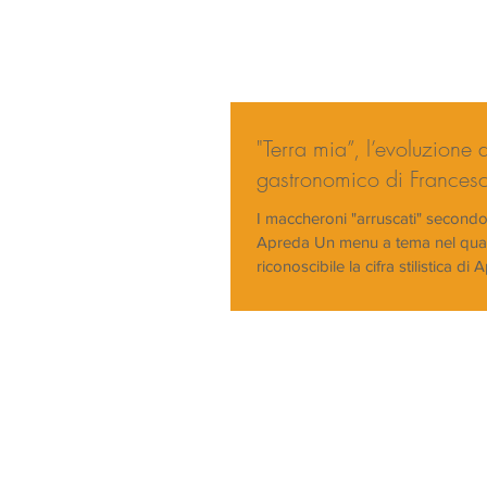
"Terra mia”, l’evoluzione 
gastronomico di Frances
I maccheroni "arruscati" second
Apreda Un menu a tema nel qua
riconoscibile la cifra stilistica di
firma...