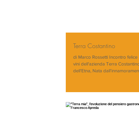
Terra Costantino
di Marco Rossetti Incontro felice
vini dell'azienda Terra Costantino
dell'Etna, Nata dall'innamorament