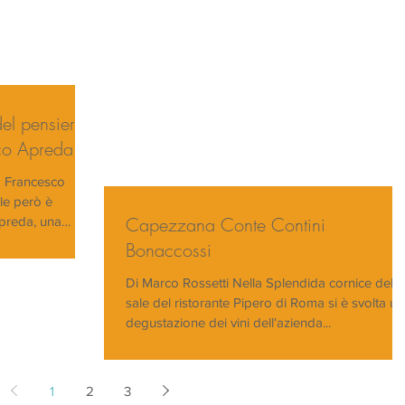
del pensiero
co Apreda
o Francesco
le però è
Capezzana Conte Contini
 Apreda, una
Bonaccossi
Di Marco Rossetti Nella Splendida cornice delle
sale del ristorante Pipero di Roma si è svolta u
degustazione dei vini dell'azienda...
1
2
3