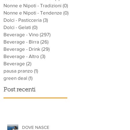
Nonne e Nipoti - Tradizioni
(0)
0 post
Nonne e Nipoti - Tendenze
(0)
0 post
Dolci - Pasticceria
(3)
3 post
Dolci - Gelati
(0)
0 post
Beverage - Vino
(297)
297 post
Beverage - Birra
(26)
26 post
Beverage - Drink
(29)
29 post
Beverage - Altro
(3)
3 post
Beverage
(2)
2 post
pausa pranzo
(1)
1 post
green deal
(1)
1 post
E'
Post recenti
DOVE NASCE