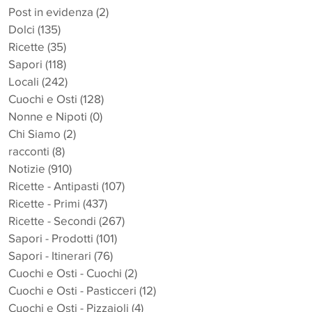
Post in evidenza
(2)
2 post
Dolci
(135)
135 post
Ricette
(35)
35 post
Sapori
(118)
118 post
Locali
(242)
242 post
Cuochi e Osti
(128)
128 post
Nonne e Nipoti
(0)
0 post
Chi Siamo
(2)
2 post
racconti
(8)
8 post
Notizie
(910)
910 post
a
Ricette - Antipasti
(107)
107 post
Ricette - Primi
(437)
437 post
Ricette - Secondi
(267)
267 post
Sapori - Prodotti
(101)
101 post
Sapori - Itinerari
(76)
76 post
Cuochi e Osti - Cuochi
(2)
2 post
Cuochi e Osti - Pasticceri
(12)
12 post
Cuochi e Osti - Pizzaioli
(4)
4 post