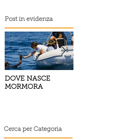
Post in evidenza
DOVE NASCE
Spaghetti con pesce
MORMORA
spada, pomodorini 
e
finocchietto
Cerca per Categoria