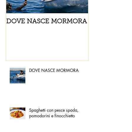
DOVE NASCE MORMORA
Spaghetti con
pomodorini e 
DOVE NASCE MORMORA
Spaghetti con pesce spada,
pomodorini e finocchietto