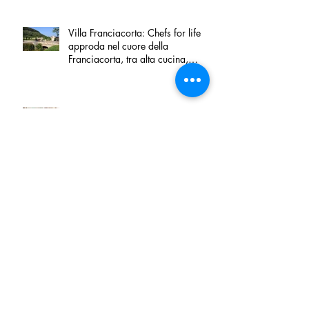
Villa Franciacorta: Chefs for life
approda nel cuore della
Franciacorta, tra alta cucina,
grandi vini e solidarietà
Firenze, nel palazzo dei Canonici
apre "TOSCANA LOVERS", un
nuovo spazio dedicato
all'artigianato toscano
Tortino sottile di patate, fiordilatte e
speck
Peperoncino di Calabria IGP e
Zampina di Sammichele di Bari