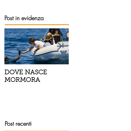
Post in evidenza
DOVE NASCE
Spaghetti con pesce
MORMORA
spada, pomodorini 
finocchietto
Post recenti