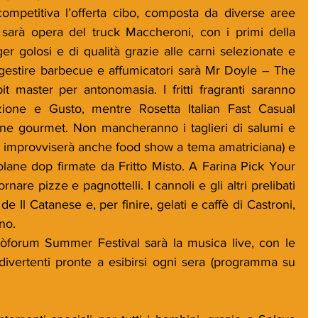
competitiva l’offerta cibo, composta da diverse aree 
 sarà opera del truck Maccheroni, con i primi della 
er golosi e di qualità grazie alle carni selezionate e 
gestire barbecue e affumicatori sarà Mr Doyle – The 
 master per antonomasia. I fritti fragranti saranno 
zione e Gusto, mentre Rosetta Italian Fast Casual 
one gourmet. Non mancheranno i taglieri di salumi e 
e improvviserà anche food show a tema amatriciana) e 
scolane dop firmate da Fritto Misto. A Farina Pick Your 
nare pizze e pagnottelli. I cannoli e gli altri prelibati 
 de Il Catanese e, per finire, gelati e caffè di Castroni, 
ino.
ròforum Summer Festival sarà la musica live, con le 
 divertenti pronte a esibirsi ogni sera (programma su 