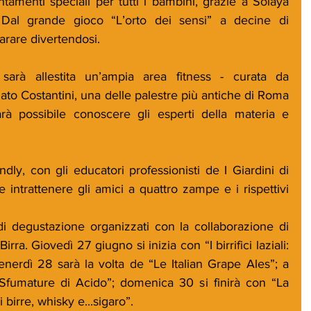
tamenti speciali per tutti i bambini, grazie a Solaya 
al grande gioco “L’orto dei sensi” a decine di 
parare divertendosi.
arà allestita un’ampia area fitness - curata da 
to Costantini, una delle palestre più antiche di Roma 
arà possibile conoscere gli esperti della materia e 
ndly, con gli educatori professionisti de I Giardini di 
 intrattenere gli amici a quattro zampe e i rispettivi 
 degustazione organizzati con la collaborazione di 
a. Giovedì 27 giugno si inizia con “I birrifici laziali: 
 venerdì 28 sarà la volta de “Le Italian Grape Ales”; a 
 Sfumature di Acido”; domenica 30 si finirà con “La 
 birre, whisky e...sigaro”.