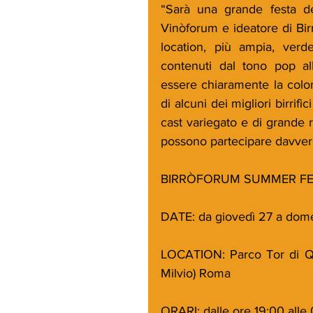
“Sarà una grande festa de
Vinòforum e ideatore di Bi
location, più ampia, verd
contenuti dal tono pop all
essere chiaramente la colon
di alcuni dei migliori birrifi
cast variegato e di grande ri
possono partecipare davvero 
BIRRÒFORUM SUMMER FE
DATE: da giovedì 27 a dom
LOCATION: Parco Tor di Qui
Milvio) Roma
ORARI: dalle ore 19:00 alle 