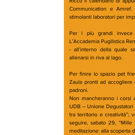
Ricco il calendario di appun
Communication e Amref. D
stimolanti laboratori per im
Per i più grandi invece s
L’Accademia Pugilistica Rena
- all’interno della quale s
allenarsi in riva al lago. 
Per finire lo spazio pet frie
Zaula pronti ad accogliere e
padroni.
Non mancheranno i corsi di
UDB – Unione Degustatori Birr
tra territorio e creatività”;
seguire, sabato 29, “Mille
meditazione: alla scoperta di