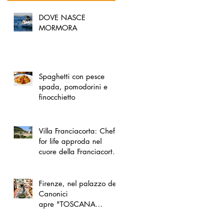
DOVE NASCE
MORMORA
Spaghetti con pesce
spada, pomodorini e
finocchietto
Villa Franciacorta: Chefs
for life approda nel
cuore della Franciacorta,
tra alta cucina, grandi
vini e solidarietà
Firenze, nel palazzo dei
Canonici
apre "TOSCANA
LOVERS", un nuovo