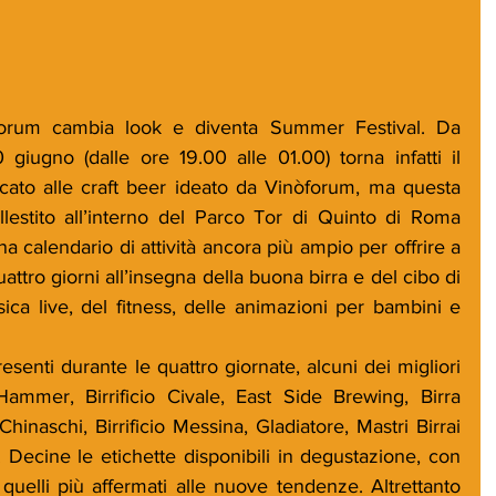
forum cambia look e diventa Summer Festival. Da 
iugno (dalle ore 19.00 alle 01.00) torna infatti il 
to alle craft beer ideato da Vinòforum, ma questa 
llestito all’interno del Parco Tor di Quinto di Roma 
a calendario di attività ancora più ampio per offrire a 
attro giorni all’insegna della buona birra e del cibo di 
ca live, del fitness, delle animazioni per bambini e 
 presenti durante le quattro giornate, alcuni dei migliori 
mmer, Birrificio Civale, East Side Brewing, Birra 
hinaschi, Birrificio Messina, Gladiatore, Mastri Birrai 
 Decine le etichette disponibili in degustazione, con 
 da quelli più affermati alle nuove tendenze. Altrettanto 