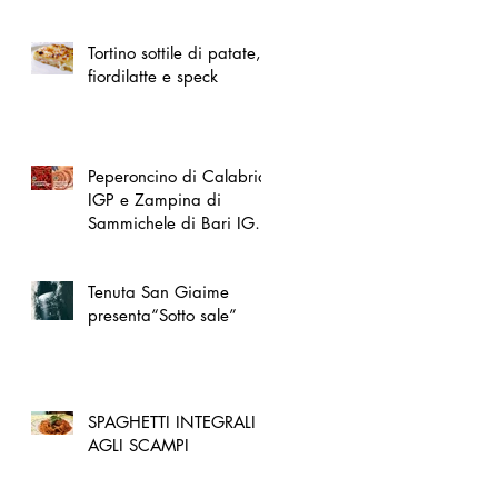
spazio dedicato
all'artigianato toscano
Tortino sottile di patate,
fiordilatte e speck
Peperoncino di Calabria
IGP e Zampina di
Sammichele di Bari IGP
ufficialmente registrate in
UE
Tenuta San Giaime
presenta“Sotto sale”
SPAGHETTI INTEGRALI
AGLI SCAMPI