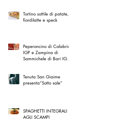
spazio dedicato
all'artigianato toscano
Tortino sottile di patate,
fiordilatte e speck
Peperoncino di Calabria
IGP e Zampina di
Sammichele di Bari IGP
ufficialmente registrate in
UE
Tenuta San Giaime
presenta“Sotto sale”
SPAGHETTI INTEGRALI
AGLI SCAMPI