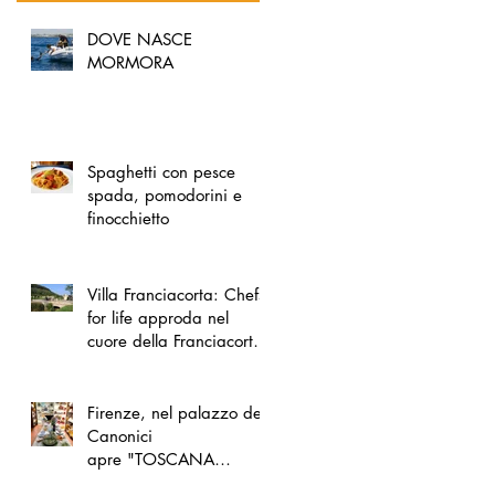
DOVE NASCE
MORMORA
Spaghetti con pesce
spada, pomodorini e
finocchietto
Villa Franciacorta: Chefs
for life approda nel
cuore della Franciacorta,
tra alta cucina, grandi
vini e solidarietà
Firenze, nel palazzo dei
Canonici
apre "TOSCANA
LOVERS", un nuovo