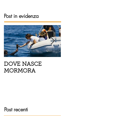
Post in evidenza
DOVE NASCE
Spaghetti con pesce
MORMORA
spada, pomodorini 
finocchietto
Post recenti