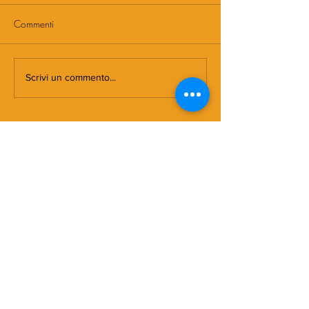
Commenti
Scrivi un commento...
DOVE NASCE MORMORA
Spaghetti con
pomodorini e 