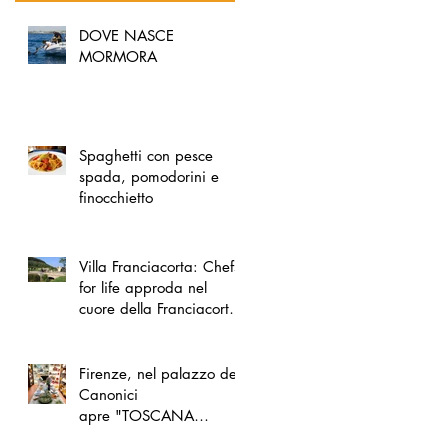
DOVE NASCE
MORMORA
Spaghetti con pesce
spada, pomodorini e
finocchietto
Villa Franciacorta: Chefs
for life approda nel
cuore della Franciacorta,
tra alta cucina, grandi
vini e solidarietà
Firenze, nel palazzo dei
Canonici
apre "TOSCANA
LOVERS", un nuovo