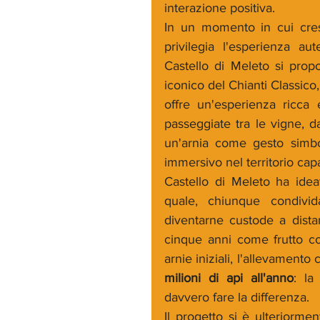
interazione positiva.
In un momento in cui cres
privilegia l'esperienza au
Castello di Meleto si pro
iconico del Chianti Classico, 
offre un'esperienza ricca e
passeggiate tra le vigne, da
un'arnia come gesto simbol
immersivo nel territorio capa
Castello di Meleto ha ideat
quale, chiunque condivida
diventarne custode a dista
cinque anni come frutto co
arnie iniziali, l'allevamento 
milioni di api all'anno
: la
davvero fare la differenza.
Il progetto si è ulteriorme