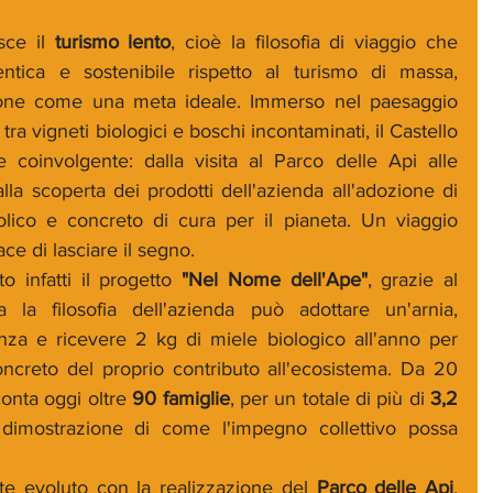
ce il 
turismo lento
, cioè la filosofia di viaggio che 
tentica e sostenibile rispetto al turismo di massa, 
pone come una meta ideale. Immerso nel paesaggio 
tra vigneti biologici e boschi incontaminati, il Castello 
 coinvolgente: dalla visita al Parco delle Api alle 
lla scoperta dei prodotti dell'azienda all'adozione di 
ico e concreto di cura per il pianeta. Un viaggio 
ce di lasciare il segno.
o infatti il progetto 
"Nel Nome dell'Ape"
, grazie al 
 la filosofia dell'azienda può adottare un'arnia, 
nza e ricevere 2 kg di miele biologico all'anno per 
ncreto del proprio contributo all'ecosistema. Da 20 
conta oggi oltre 
90 famiglie
, per un totale di più di 
3,2 
 dimostrazione di come l'impegno collettivo possa 
nte evoluto con la realizzazione del 
Parco delle Api
, 