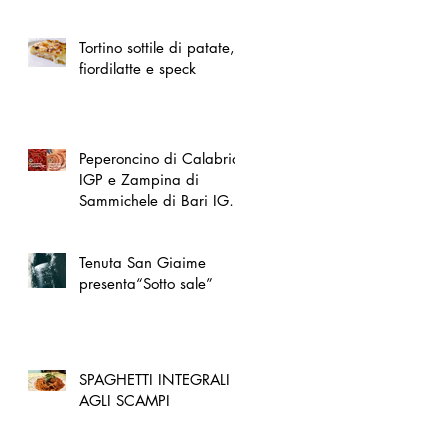
spazio dedicato
all'artigianato toscano
Tortino sottile di patate,
fiordilatte e speck
Peperoncino di Calabria
IGP e Zampina di
Sammichele di Bari IGP
ufficialmente registrate in
UE
Tenuta San Giaime
presenta“Sotto sale”
SPAGHETTI INTEGRALI
AGLI SCAMPI