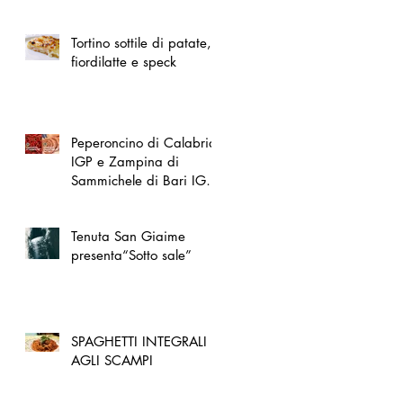
spazio dedicato
all'artigianato toscano
Tortino sottile di patate,
fiordilatte e speck
Peperoncino di Calabria
IGP e Zampina di
Sammichele di Bari IGP
ufficialmente registrate in
UE
Tenuta San Giaime
presenta“Sotto sale”
SPAGHETTI INTEGRALI
AGLI SCAMPI