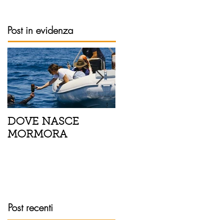
Post in evidenza
DOVE NASCE
Spaghetti con pesce
MORMORA
spada, pomodorini 
finocchietto
Post recenti