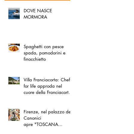
DOVE NASCE
MORMORA
Spaghetti con pesce
spada, pomodorini e
finocchietto
Villa Franciacorta: Chefs
for life approda nel
cuore della Franciacorta,
tra alta cucina, grandi
vini e solidarietà
Firenze, nel palazzo dei
Canonici
apre "TOSCANA
LOVERS", un nuovo