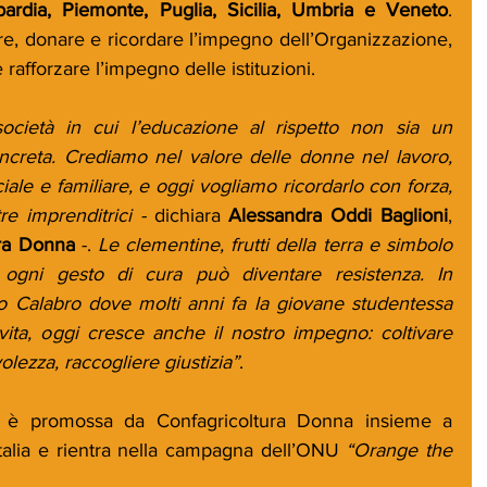
mbardia, Piemonte, Puglia, Sicilia, Umbria e Veneto
. 
e, donare e ricordare l’impegno dell’Organizzazione, 
 e rafforzare l’impegno delle istituzioni.
ocietà in cui l’educazione al rispetto non sia un 
ncreta. Crediamo nel valore delle donne nel lavoro, 
iale e familiare, e oggi vogliamo ricordarlo con forza, 
re imprenditrici -
 dichiara 
Alessandra Oddi Baglioni
,
ura Donna 
-. 
Le clementine, frutti della terra e simbolo 
 ogni gesto di cura può diventare resistenza. In 
o Calabro dove molti anni fa la giovane studentessa 
ita, oggi cresce anche il nostro impegno: coltivare 
lezza, raccogliere giustizia”
.
13, è promossa da Confagricoltura Donna insieme a 
Italia e rientra nella campagna dell’ONU 
“Orange the 