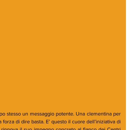
po stesso un messaggio potente. Una clementina per 
ogni donna che ha trovato la forza di dire basta. E’ questo il cuore dell’iniziativa di 
 rinnova il suo impegno concreto al fianco dei Centri 