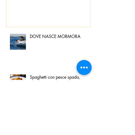
DOVE NASCE MORMORA
Spaghetti con pesce spada,
pomodorini e finocchietto
Villa Franciacorta: Chefs for life
approda nel cuore della
Franciacorta, tra alta cucina,
grandi vini e solidarietà