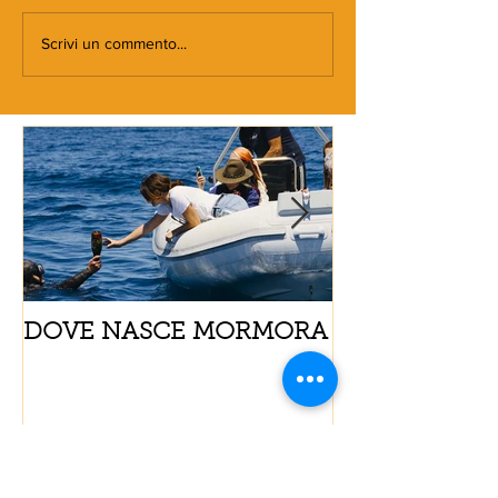
Scrivi un commento...
DOVE NASCE MORMORA
Spaghetti con
pomodorini e 