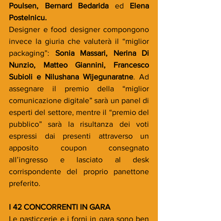
Poulsen, Bernard Bedarida 
ed
 Elena 
Postelnicu.
Designer e food designer compongono 
invece la giuria che valuterà il “miglior 
packaging”: 
Sonia Massari, Nerina Di 
Nunzio, Matteo Giannini, Francesco 
Subioli e Nilushana Wijegunaratne
. Ad 
assegnare il premio della “miglior 
comunicazione digitale” sarà un panel di 
esperti del settore, mentre il “premio del 
pubblico” sarà la risultanza dei voti 
espressi dai presenti attraverso un 
apposito coupon consegnato 
all’ingresso e lasciato al desk 
corrispondente del proprio panettone 
preferito.
I 42 CONCORRENTI IN GARA
Le pasticcerie e i forni in gara sono ben 