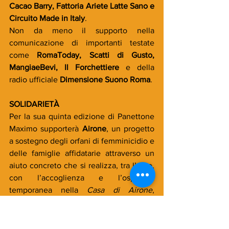
Cacao Barry, Fattoria Ariete Latte Sano e 
Circuito Made in Italy
.
Non da meno il supporto nella 
comunicazione di importanti testate 
come 
RomaToday, Scatti di Gusto, 
MangiaeBevi, Il Forchettiere
 e della 
radio ufficiale 
Dimensione Suono Roma
.
SOLIDARIETÀ
Per la sua quinta edizione di Panettone 
Maximo supporterà 
Airone
, un progetto 
a sostegno degli orfani di femminicidio e 
delle famiglie affidatarie attraverso un 
aiuto concreto che si realizza, tra l’altro, 
con l’accoglienza e l’ospitalità 
temporanea nella 
Casa di Airone
, 
l’utilizzo di una dote economica per 
realizzare un piano socio educativo 
personalizzato e corsi 