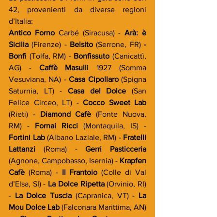
42, provenienti da diverse regioni 
d’Italia:
Antico Forno 
Carbé (Siracusa) - 
Arà: è 
Sicilia 
(Firenze) -
 Belsito 
(Serrone, FR)
 - 
Bonfì 
(Tolfa, RM) - 
Bonfissuto 
(Canicattì, 
AG) -
 Caffè Masulli 
1927 (Somma 
Vesuviana, NA) -
 Casa Cipollaro 
(Spigna 
Saturnia, LT) -
 Casa del Dolce 
(San 
Felice Circeo, LT) -
 Cocco Sweet Lab 
(Rieti) - 
Diamond Cafè 
(Fonte Nuova, 
RM) -
 Fornai Ricci 
(Montaquila, IS) -
Fortini Lab 
(Albano Laziale, RM) - 
Fratelli 
Lattanzi 
(Roma) -
 Gerri Pasticceria 
(Agnone, Campobasso, Isernia) -
 Krapfen 
Cafè 
(Roma) -
 Il Frantoio 
(Colle di Val 
d’Elsa, SI) -
 La Dolce Ripetta 
(Orvinio, RI) 
-
 La Dolce Tuscia 
(Capranica, VT) -
 La 
Mou Dolce Lab 
(Falconara Marittima, AN) 