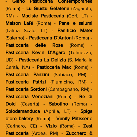
-
 Giano Pasticceria Contemporanea 
(Roma) -
 Lu Giustu Gelateria 
(Zagarolo, 
RM) -
 Maciste Pasticceria 
(Cori, LT) - 
Maison Lafé 
(Roma) -
 Pane e salumi 
(Latina Scalo, LT) -
 Panificio Mater 
(Salerno) -
 Pasticceria D’Antoni 
(Roma) -
Pasticceria delle Rose
 (Roma) -
Pasticceria Kevin D’Agaro 
(Tolmezzo, 
UD) -
 Pasticceria La Delizia 
(S. Maria la 
Carità, NA) -
 Pasticceria Max 
(Roma) -
Pasticceria Panzini 
(Subiaco, RM) -
Pasticceria Patrizi 
(Fiumicino, RM) -
Pasticceria Sordoni 
(Campagnano, RM) - 
Pasticceria Veneziani 
(Roma) -
 Re di 
Dolci 
(Caserta) -
 Sabotino 
(Roma) - 
Solodamanduca 
(Aprilia, LT) -
 Spiga 
d’oro bakery 
(Roma) -
 Vanily Pâtisserie 
(Carinaro, CE)
 - Vizio 
(Roma) -
 Zest 
Pasticceria 
(Ardea, RM) -
 Zucchero & 