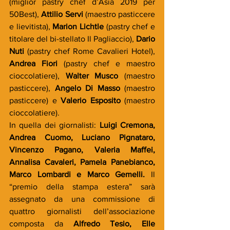
(miglior pastry chef d’Asia 2019 per 
50Best), 
Attilio Servi
 (maestro pasticcere 
e lievitista), 
Marion Lichtle
 (pastry chef e 
titolare del bi-stellato Il Pagliaccio), 
Dario 
Nuti
 (pastry chef Rome Cavalieri Hotel), 
Andrea Fiori
 (pastry chef e maestro 
cioccolatiere), 
Walter Musco
 (maestro 
pasticcere), 
Angelo Di Masso
 (maestro 
pasticcere) e 
Valerio Esposito
 (maestro 
cioccolatiere).
In quella dei giornalisti: 
Luigi Cremona, 
Andrea Cuomo, Luciano Pignataro, 
Vincenzo Pagano, Valeria Maffei, 
Annalisa Cavaleri, Pamela Panebianco, 
Marco Lombardi e Marco Gemelli. 
Il 
“premio della stampa estera” sarà 
assegnato da una commissione di 
quattro giornalisti dell’associazione 
composta da 
Alfredo Tesio, Elle 