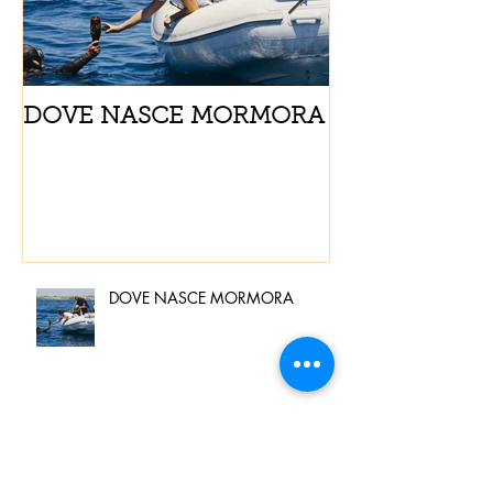
DOVE NASCE MORMORA
Spaghetti con
pomodorini e 
DOVE NASCE MORMORA
Spaghetti con pesce spada,
pomodorini e finocchietto