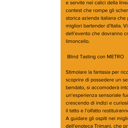
e servite nei calici della li
contest che rompe gli schemi
storica azienda italiana che
migliori bartender d’Italia. 
dell’evento che dovranno cr
limoncello. 
 Blind Tasting con METRO
Stimolare la fantasia per rico
scoprire di possedere un ses
bendato, si accomoderà into
un'esperienza sensoriale fuo
crescendo di indizi e curiosit
il tatto e l’olfatto restituiran
A guidare gli ospiti nei migl
dell'enoteca Trimani, che p