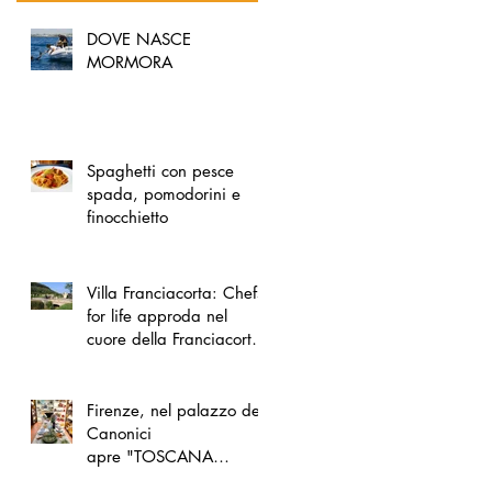
DOVE NASCE
MORMORA
Spaghetti con pesce
spada, pomodorini e
finocchietto
Villa Franciacorta: Chefs
for life approda nel
cuore della Franciacorta,
tra alta cucina, grandi
vini e solidarietà
Firenze, nel palazzo dei
Canonici
apre "TOSCANA
LOVERS", un nuovo