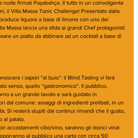
nea nude firmati Paşabahçe. Il tutto in un coinvolgente 
, il Villa Massa Tonic Challenge! Presentato dalla 
 produce liquore a base di limone con uno dei 
Villa Massa lancia una sfida ai grandi Chef protagonisti 
eare un piatto da abbinare ad un cocktail a base di 
noscere i sapori “al buio”: il Blind Tasting vi farà 
to senso, quello “gastronomico”. Il pubblico, 
rno a un grande tavolo e sarà guidato in 
ri dal comune: assaggi di ingredienti prelibati, in un 
à. Si resterà stupiti dai continui rimandi che il gusto, 
no al palato.
iori accostamenti cibo/vino, saranno gli storici vinai 
roporranno al pubblico una carta con circa 50 