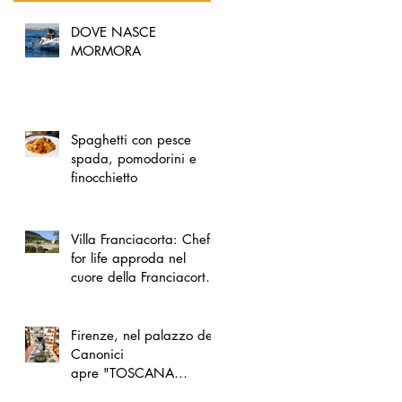
DOVE NASCE
MORMORA
Spaghetti con pesce
spada, pomodorini e
finocchietto
Villa Franciacorta: Chefs
for life approda nel
cuore della Franciacorta,
tra alta cucina, grandi
vini e solidarietà
Firenze, nel palazzo dei
Canonici
apre "TOSCANA
LOVERS", un nuovo