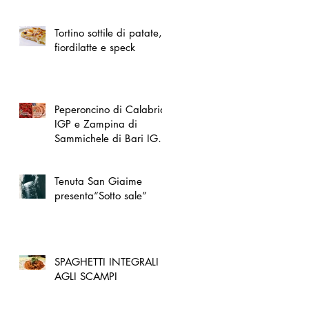
spazio dedicato
all'artigianato toscano
Tortino sottile di patate,
fiordilatte e speck
Peperoncino di Calabria
IGP e Zampina di
Sammichele di Bari IGP
ufficialmente registrate in
UE
Tenuta San Giaime
presenta“Sotto sale”
SPAGHETTI INTEGRALI
AGLI SCAMPI