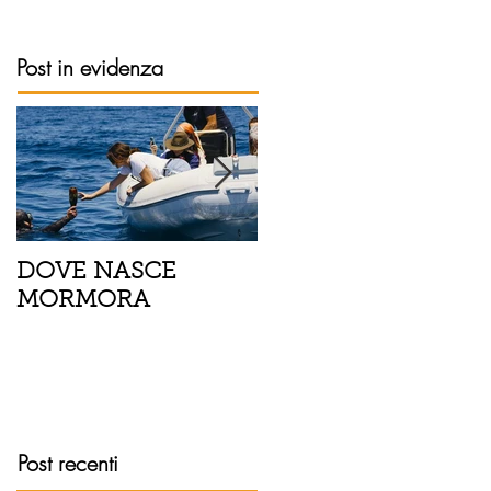
Post in evidenza
DOVE NASCE
Spaghetti con pesce
MORMORA
spada, pomodorini 
finocchietto
Post recenti