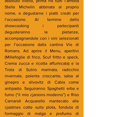
assoluto livello, prima fra tutti l’ambita 
Stella Michelin abbinata al proprio 
nome, e degustarne i piatti creati per 
l’occasione. Al termine dello 
showcooking i partecipanti 
degusteranno le pietanze, 
accompagnandole con i vini selezionati 
per l’occasione dalla cantina Vie di 
Romans. Ad aprire il Menu, aperitivi 
(Millefoglie di frico, Scuf fritto e speck, 
Crema zucca e ricotta affumicata) e la 
Trota di Sutrio marinata, radicchio 
invernale, polenta croccante, salsa al 
ginepro e slivovitz di Cabia come 
antipasto. Seguiranno Spaghetti erba e 
fumo (“il mio cjarsons moderno”) e Riso 
Carnaroli Acquarello mantecato alle 
cjastines cotte sulla plota, fonduta di 
formaggio di malga e profumo di 