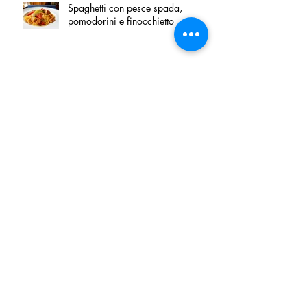
Spaghetti con pesce spada,
pomodorini e finocchietto
Villa Franciacorta: Chefs for life
approda nel cuore della
Franciacorta, tra alta cucina,
grandi vini e solidarietà
Firenze, nel palazzo dei Canonici
apre "TOSCANA LOVERS", un
nuovo spazio dedicato
all'artigianato toscano
Tortino sottile di patate, fiordilatte e
speck