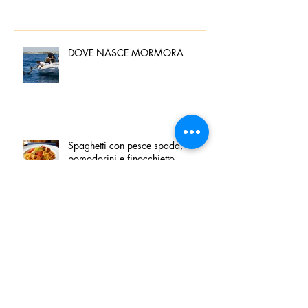
DOVE NASCE MORMORA
Spaghetti con pesce spada,
pomodorini e finocchietto
Villa Franciacorta: Chefs for life
approda nel cuore della
Franciacorta, tra alta cucina,
grandi vini e solidarietà