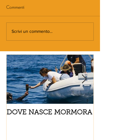
Commenti
Scrivi un commento...
DOVE NASCE MORMORA
Spaghetti con
pomodorini e 