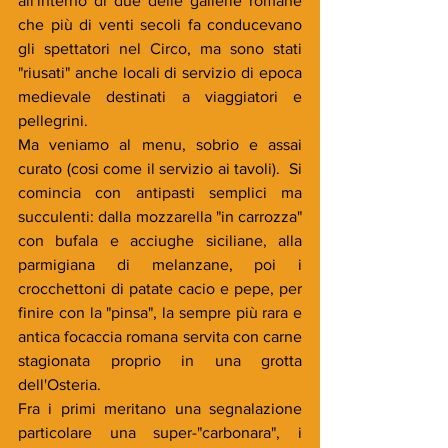
all'interno di due delle gallerie romane 
che più di venti secoli fa conducevano 
gli spettatori nel Circo, ma sono stati 
"riusati" anche locali di servizio di epoca 
medievale destinati a viaggiatori e 
pellegrini.
Ma veniamo al menu, sobrio e assai 
curato (cosi come il servizio ai tavoli).  Si 
comincia con antipasti semplici ma 
succulenti: dalla mozzarella "in carrozza" 
con bufala e acciughe siciliane, alla 
parmigiana di melanzane, poi i 
crocchettoni di patate cacio e pepe, per 
finire con la "pinsa", la sempre più rara e 
antica focaccia romana servita con carne 
stagionata proprio in una grotta 
dell'Osteria.
Fra i primi meritano una segnalazione 
particolare una super-"carbonara", i 