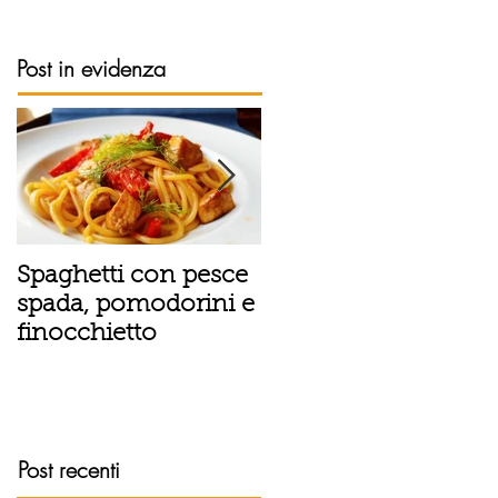
Post in evidenza
Spaghetti con pesce
Tortino sottile di
spada, pomodorini e
patate, fiordilatte e
finocchietto
speck
Post recenti