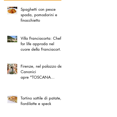
Spaghetti con pesce
spada, pomodorini e
finocchietto
Villa Franciacorta: Chefs
for life approda nel
cuore della Franciacorta,
tra alta cucina, grandi
vini e solidarietà
Firenze, nel palazzo dei
Canonici
apre "TOSCANA
LOVERS", un nuovo
spazio dedicato
all'artigianato toscano
Tortino sottile di patate,
fiordilatte e speck