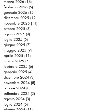
marzo 2026
(16)
16 post
febbraio 2026
(6)
6 post
gennaio 2026
(15)
15 post
dicembre 2025
(12)
12 post
novembre 2025
(11)
11 post
ottobre 2025
(8)
8 post
agosto 2025
(4)
4 post
luglio 2025
(5)
5 post
giugno 2025
(7)
7 post
maggio 2025
(9)
9 post
aprile 2025
(11)
11 post
marzo 2025
(5)
5 post
febbraio 2025
(6)
6 post
gennaio 2025
(4)
4 post
dicembre 2024
(3)
3 post
novembre 2024
(8)
8 post
ottobre 2024
(8)
8 post
settembre 2024
(3)
3 post
agosto 2024
(3)
3 post
luglio 2024
(5)
5 post
giugno 2024
(11)
11 post