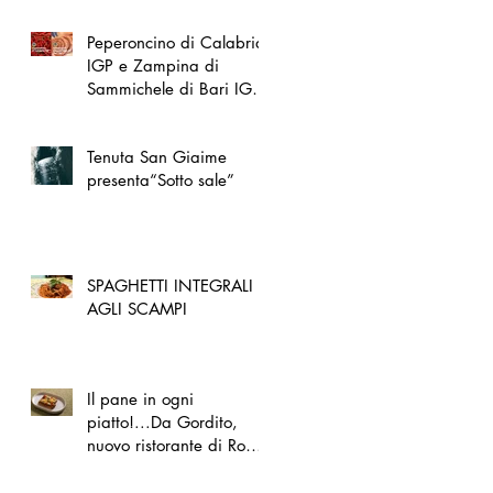
Peperoncino di Calabria
IGP e Zampina di
Sammichele di Bari IGP
ufficialmente registrate in
UE
Tenuta San Giaime
presenta“Sotto sale”
SPAGHETTI INTEGRALI
AGLI SCAMPI
Il pane in ogni
piatto!...Da Gordito,
nuovo ristorante di Roma
Nord