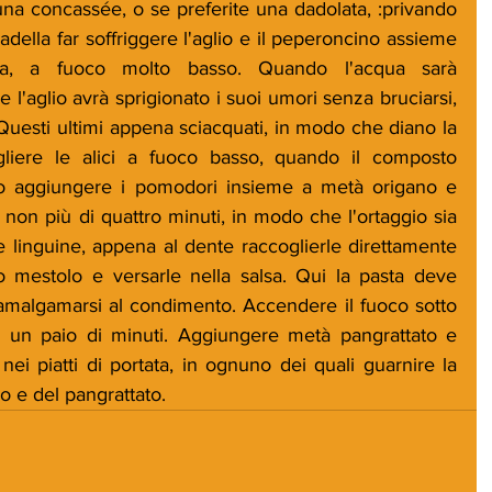
na concassée, o se preferite una dadolata, :privando 
adella far soffriggere l'aglio e il peperoncino assieme 
a, a fuoco molto basso. Quando l'acqua sarà 
'aglio avrà sprigionato i suoi umori senza bruciarsi, 
Questi ultimi appena sciacquati, in modo che diano la 
iogliere le alici a fuoco basso, quando il composto 
o aggiungere i pomodori insieme a metà origano e 
 non più di quattro minuti, in modo che l'ortaggio sia 
 linguine, appena al dente raccoglierle direttamente 
o mestolo e versarle nella salsa. Qui la pasta deve 
malgamarsi al condimento. Accendere il fuoco sotto 
er un paio di minuti. Aggiungere metà pangrattato e 
ei piatti di portata, in ognuno dei quali guarnire la 
no e del pangrattato.