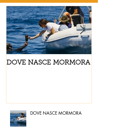
DOVE NASCE MORMORA
Spaghetti con
pomodorini e 
DOVE NASCE MORMORA