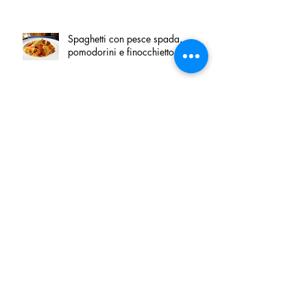
Spaghetti con pesce spada,
pomodorini e finocchietto
Villa Franciacorta: Chefs for life
approda nel cuore della
Franciacorta, tra alta cucina,
grandi vini e solidarietà
Firenze, nel palazzo dei Canonici
apre "TOSCANA LOVERS", un
nuovo spazio dedicato
all'artigianato toscano
Tortino sottile di patate, fiordilatte e