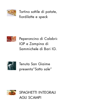
spazio dedicato
all'artigianato toscano
Tortino sottile di patate,
fiordilatte e speck
Peperoncino di Calabria
IGP e Zampina di
Sammichele di Bari IGP
ufficialmente registrate in
UE
Tenuta San Giaime
presenta“Sotto sale”
SPAGHETTI INTEGRALI
AGLI SCAMPI