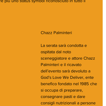
e più uno status symbol riconosciuto in tutto il 
Chazz Palminteri
La serata sarà condotta e 
ospitata dal noto 
sceneggiatore e attore Chazz 
Palminteri e il ricavato 
dell’evento sarà devoluto a 
God’s Love We Deliver, ente 
benefico fondato nel 1985 che 
si occupa di preparare, 
consegnare pasti e dare 
consigli nutrizionali a persone 