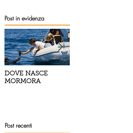
Post in evidenza
DOVE NASCE
Spaghetti con pesce
MORMORA
spada, pomodorini 
finocchietto
Post recenti