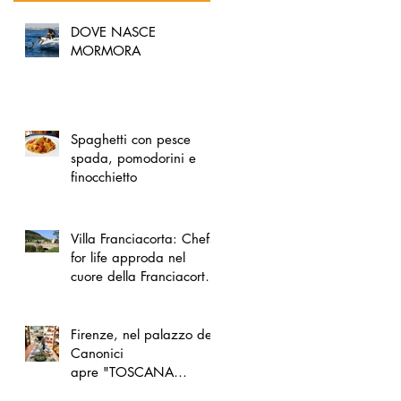
DOVE NASCE
MORMORA
Spaghetti con pesce
spada, pomodorini e
finocchietto
Villa Franciacorta: Chefs
for life approda nel
cuore della Franciacorta,
tra alta cucina, grandi
vini e solidarietà
Firenze, nel palazzo dei
Canonici
apre "TOSCANA
LOVERS", un nuovo