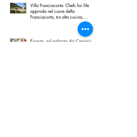
Villa Franciacorta: Chefs for life
approda nel cuore della
Franciacorta, tra alta cucina,
grandi vini e solidarietà
Firenze, nel palazzo dei Canonici
apre "TOSCANA LOVERS", un
nuovo spazio dedicato
all'artigianato toscano
Tortino sottile di patate, fiordilatte e
speck
Peperoncino di Calabria IGP e
Zampina di Sammichele di Bari
IGP ufficialmente registrate in UE