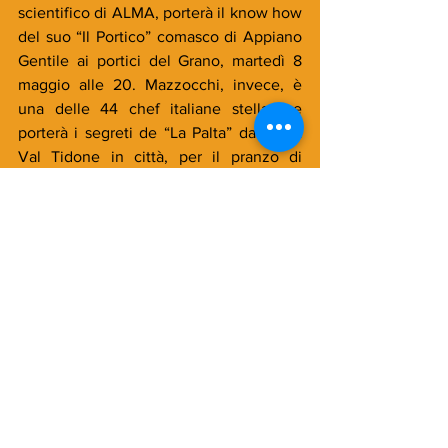
scientifico di ALMA, porterà il know how 
del suo “Il Portico” comasco di Appiano 
Gentile ai portici del Grano, martedì 8 
maggio alle 20. Mazzocchi, invece, è 
una delle 44 chef italiane stellate e 
porterà i segreti de “La Palta” dalla sua 
Val Tidone in città, per il pranzo di 
mercoledì 9 maggio. Due le cene 
d’autore: mercoledì 9 maggio ALMA 
rilegge in chiave contemporanea i 
classici della cucina parmense 
(prenotazione via mail 
progetti@scuolacucina.it, 40 euro), 
mentre gli chef di Academia Barilla 
vanno in scena con “Master of Parma” 
venerdì 11 maggio alle 20.30 
(prenotazione via mail 
turismo@comune.parma.it, 40 euro). 