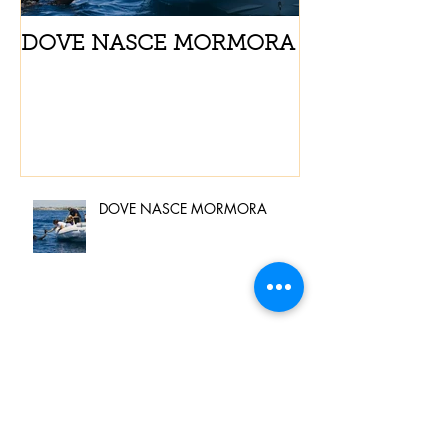
DOVE NASCE MORMORA
Spaghetti con
pomodorini e 
DOVE NASCE MORMORA
Spaghetti con pesce spada,
pomodorini e finocchietto