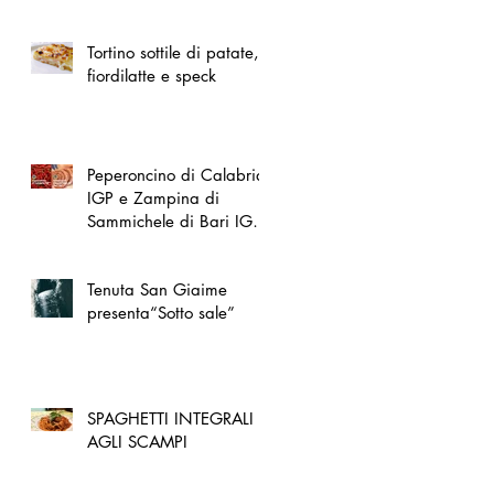
spazio dedicato
all'artigianato toscano
Tortino sottile di patate,
fiordilatte e speck
Peperoncino di Calabria
IGP e Zampina di
Sammichele di Bari IGP
ufficialmente registrate in
UE
Tenuta San Giaime
presenta“Sotto sale”
SPAGHETTI INTEGRALI
AGLI SCAMPI