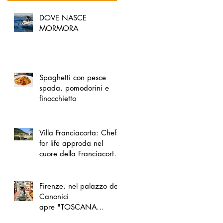
DOVE NASCE
MORMORA
Spaghetti con pesce
spada, pomodorini e
finocchietto
Villa Franciacorta: Chefs
for life approda nel
cuore della Franciacorta,
tra alta cucina, grandi
vini e solidarietà
Firenze, nel palazzo dei
Canonici
apre "TOSCANA
LOVERS", un nuovo