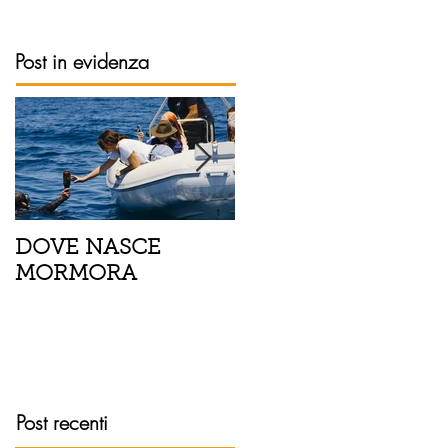
Post in evidenza
DOVE NASCE
Spaghetti con pesce
MORMORA
spada, pomodorini 
finocchietto
Post recenti