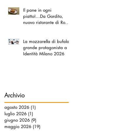
Il pane in ogni
piatto!...Da Gordito,
nuovo ristorante di Roma
Nord
La mozzarella di bufala
grande protagonista a
Identità Milano 2026
Archivio
agosto 2026
(1)
1 post
luglio 2026
(1)
1 post
giugno 2026
(9)
9 post
maggio 2026
(19)
19 post