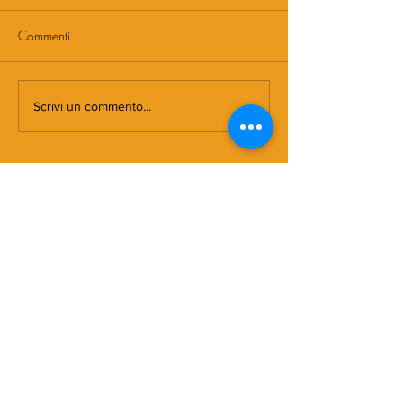
Commenti
Scrivi un commento...
DOVE NASCE MORMORA
Spaghetti con
pomodorini e 