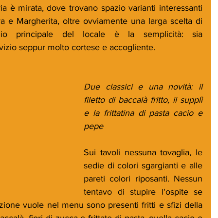
ria è mirata, dove trovano spazio varianti interessanti 
a e Margherita, oltre ovviamente una larga scelta di 
gio principale del locale è la semplicità: sia 
vizio seppur molto cortese e accogliente.
Due classici e una novità: il 
filetto di baccalà fritto, il supplì 
e la frittatina di pasta cacio e 
pepe
Sui tavoli nessuna tovaglia, le 
sedie di colori sgargianti e alle 
pareti colori riposanti. Nessun 
tentavo di stupire l'ospite se 
ione vuole nel menu sono presenti fritti e sfizi della 
baccalà, fiori di zucca e frittate di pasta, quella cacio e 