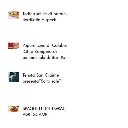
spazio dedicato
all'artigianato toscano
Tortino sottile di patate,
fiordilatte e speck
Peperoncino di Calabria
IGP e Zampina di
Sammichele di Bari IGP
ufficialmente registrate in
UE
Tenuta San Giaime
presenta“Sotto sale”
SPAGHETTI INTEGRALI
AGLI SCAMPI