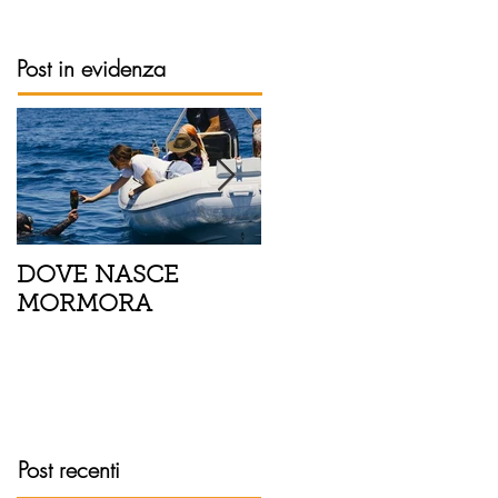
Post in evidenza
DOVE NASCE
Spaghetti con pesce
MORMORA
spada, pomodorini 
finocchietto
Post recenti