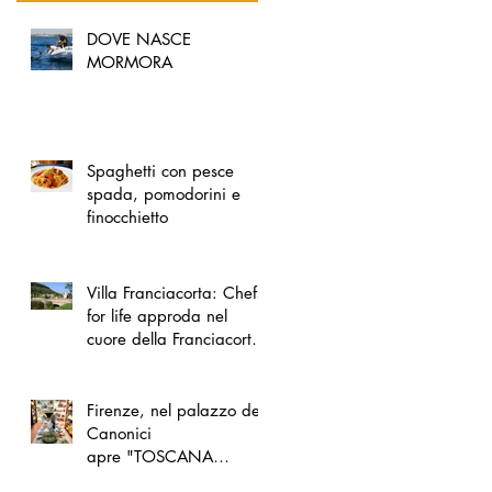
DOVE NASCE
MORMORA
Spaghetti con pesce
spada, pomodorini e
finocchietto
Villa Franciacorta: Chefs
for life approda nel
cuore della Franciacorta,
tra alta cucina, grandi
vini e solidarietà
Firenze, nel palazzo dei
Canonici
apre "TOSCANA
LOVERS", un nuovo