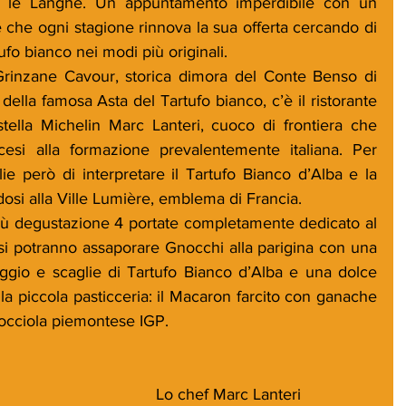
o le Langhe. Un appuntamento imperdibile con un 
ze che ogni stagione rinnova la sua offerta cercando di 
tufo bianco nei modi più originali. 
rinzane Cavour, storica dimora del Conte Benso di 
lla famosa Asta del Tartufo bianco, c’è il ristorante 
tella Michelin Marc Lanteri, cuoco di frontiera che 
cesi alla formazione prevalentemente italiana. Per 
e però di interpretare il Tartufo Bianco d’Alba e la 
dosi alla Ville Lumière, emblema di Francia. 
ù degustazione 4 portate completamente dedicato al 
si potranno assaporare Gnocchi alla parigina con una 
ggio e scaglie di Tartufo Bianco d’Alba e una dolce 
a piccola pasticceria: il Macaron farcito con ganache 
nocciola piemontese IGP.
Lo chef Marc Lanteri