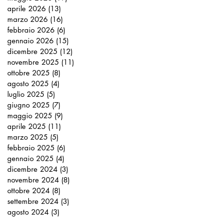
aprile 2026
(13)
13 post
marzo 2026
(16)
16 post
febbraio 2026
(6)
6 post
gennaio 2026
(15)
15 post
dicembre 2025
(12)
12 post
novembre 2025
(11)
11 post
ottobre 2025
(8)
8 post
agosto 2025
(4)
4 post
luglio 2025
(5)
5 post
giugno 2025
(7)
7 post
maggio 2025
(9)
9 post
aprile 2025
(11)
11 post
marzo 2025
(5)
5 post
febbraio 2025
(6)
6 post
gennaio 2025
(4)
4 post
dicembre 2024
(3)
3 post
novembre 2024
(8)
8 post
ottobre 2024
(8)
8 post
settembre 2024
(3)
3 post
agosto 2024
(3)
3 post