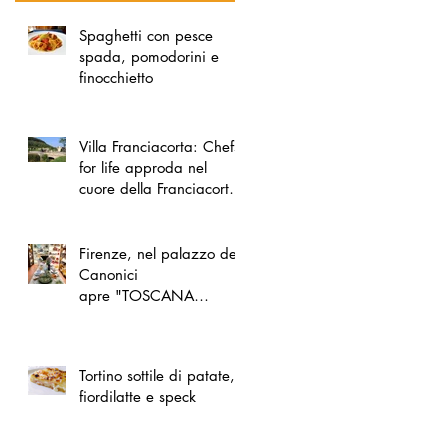
Spaghetti con pesce
spada, pomodorini e
finocchietto
Villa Franciacorta: Chefs
for life approda nel
cuore della Franciacorta,
tra alta cucina, grandi
vini e solidarietà
Firenze, nel palazzo dei
Canonici
apre "TOSCANA
LOVERS", un nuovo
spazio dedicato
all'artigianato toscano
Tortino sottile di patate,
fiordilatte e speck