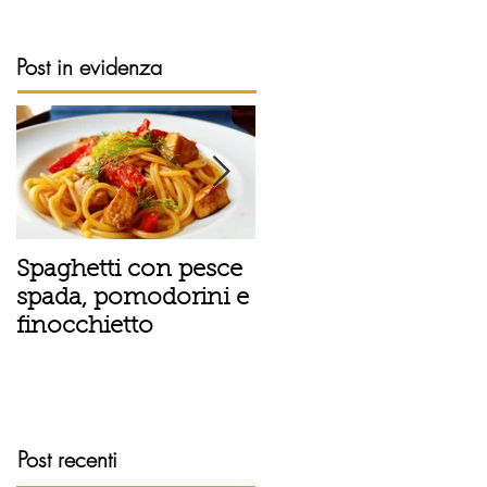
Post in evidenza
Spaghetti con pesce
Tortino sottile di
spada, pomodorini e
patate, fiordilatte e
finocchietto
speck
Post recenti