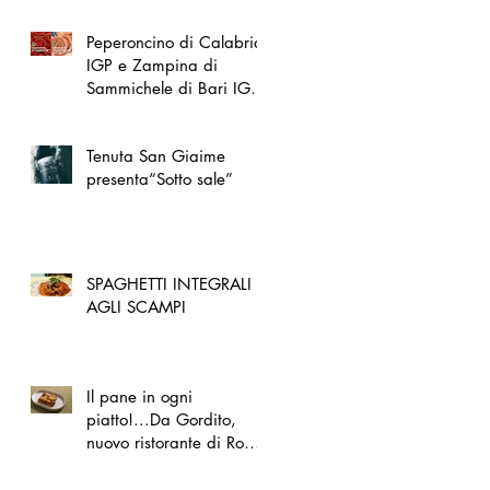
Peperoncino di Calabria
IGP e Zampina di
Sammichele di Bari IGP
ufficialmente registrate in
UE
Tenuta San Giaime
presenta“Sotto sale”
SPAGHETTI INTEGRALI
AGLI SCAMPI
Il pane in ogni
piatto!...Da Gordito,
nuovo ristorante di Roma
Nord