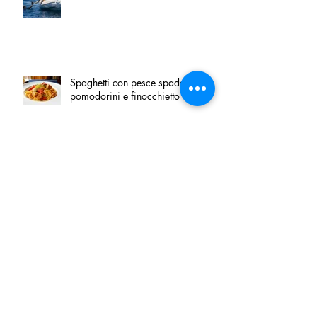
Spaghetti con pesce spada,
pomodorini e finocchietto
Villa Franciacorta: Chefs for life
approda nel cuore della
Franciacorta, tra alta cucina,
grandi vini e solidarietà
Firenze, nel palazzo dei Canonici
apre "TOSCANA LOVERS", un
nuovo spazio dedicato
all'artigianato toscano