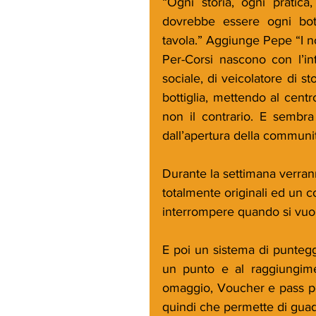
“Ogni storia, ogni pratica, 
dovrebbe essere ogni bott
tavola.” Aggiunge Pepe “I no
Per-Corsi nascono con l’int
sociale, di veicolatore di st
bottiglia, mettendo al centr
non il contrario. E sembra
dall’apertura della communit
Durante la settimana verrann
totalmente originali ed un c
interrompere quando si vuo
E poi un sistema di punteggi 
un punto e al raggiungimen
omaggio, Voucher e pass per
quindi che permette di gua