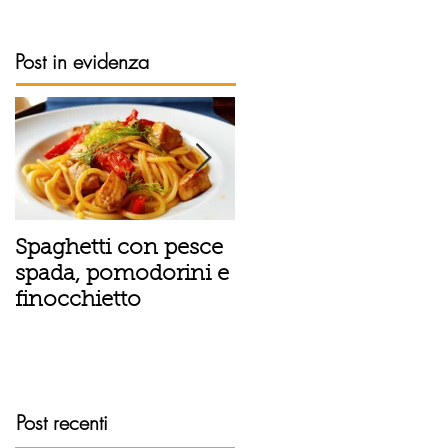
Post in evidenza
Spaghetti con pesce
Tortino sottile di
spada, pomodorini e
patate, fiordilatte e
finocchietto
speck
Post recenti