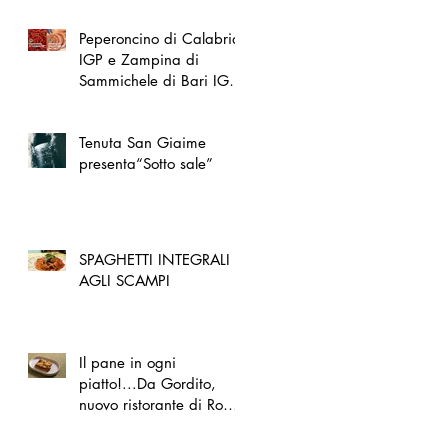
Peperoncino di Calabria
IGP e Zampina di
Sammichele di Bari IGP
ufficialmente registrate in
UE
Tenuta San Giaime
presenta“Sotto sale”
SPAGHETTI INTEGRALI
AGLI SCAMPI
Il pane in ogni
piatto!...Da Gordito,
nuovo ristorante di Roma
Nord