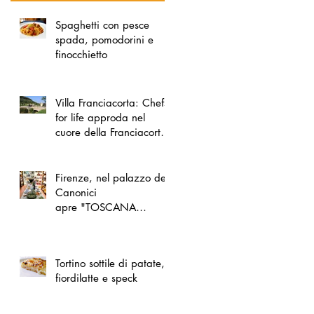
Spaghetti con pesce
spada, pomodorini e
finocchietto
Villa Franciacorta: Chefs
for life approda nel
cuore della Franciacorta,
tra alta cucina, grandi
vini e solidarietà
Firenze, nel palazzo dei
Canonici
apre "TOSCANA
LOVERS", un nuovo
spazio dedicato
all'artigianato toscano
Tortino sottile di patate,
fiordilatte e speck