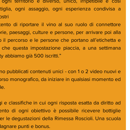
ogni territorio è diverso, unico, irripetibile e così 
iglia, ogni assaggio, ogni esperienza condivisa a 
stri 
ento di riportare il vino al suo ruolo di connettore 
orie, paesaggi, culture e persone, per arrivare poi alla 
o il percorso e le persone che portano all’etichetta e 
 che questa impostazione piaccia, a una settimana 
y abbiamo già 500 iscritti.”
o pubblicati contenuti unici - con 1 o 2 video nuovi e 
orso monografico, da iniziare in qualsiasi momento ed 
le.
e classifiche in cui ogni risposta esatta da diritto ad 
to di ogni obiettivo è possibile ricevere bottiglie 
 le degustazioni della Rimessa Roscioli. Una scuola 
dagnare punti e bonus.