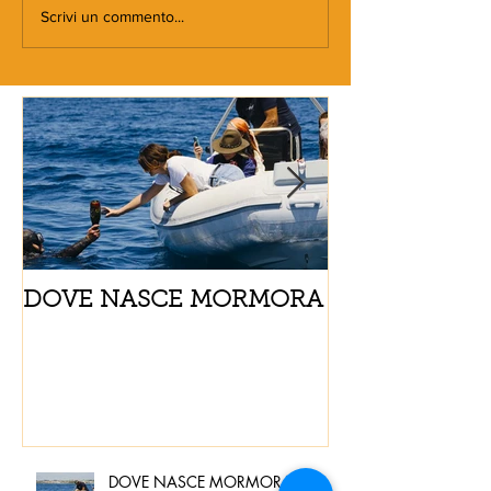
Scrivi un commento...
DOVE NASCE MORMORA
Spaghetti con
pomodorini e 
DOVE NASCE MORMORA