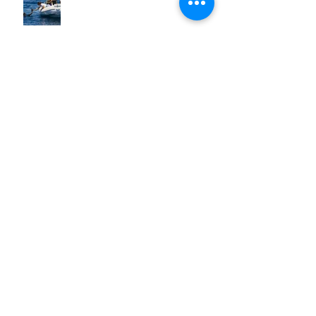
Spaghetti con pesce spada,
pomodorini e finocchietto
Villa Franciacorta: Chefs for life
approda nel cuore della
Franciacorta, tra alta cucina,
grandi vini e solidarietà
Firenze, nel palazzo dei Canonici
apre "TOSCANA LOVERS", un
nuovo spazio dedicato
all'artigianato toscano