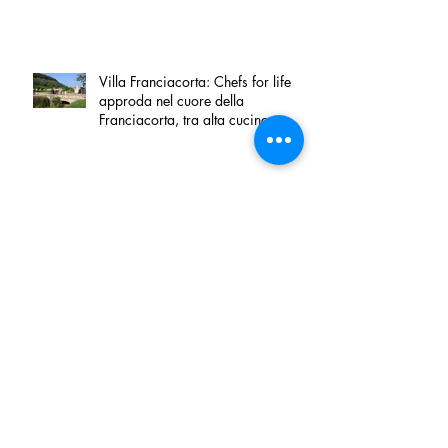
Villa Franciacorta: Chefs for life
approda nel cuore della
Franciacorta, tra alta cucina,
grandi vini e solidarietà
Firenze, nel palazzo dei Canonici
apre "TOSCANA LOVERS", un
nuovo spazio dedicato
all'artigianato toscano
Tortino sottile di patate, fiordilatte e
speck