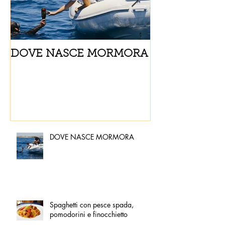
DOVE NASCE MORMORA
Spaghetti con
pomodorini e 
DOVE NASCE MORMORA
Spaghetti con pesce spada,
pomodorini e finocchietto