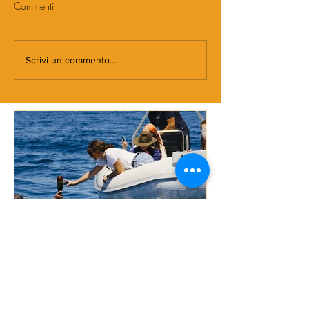
Commenti
Scrivi un commento...
DOVE NASCE MORMORA
Spaghetti con
pomodorini e 