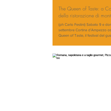
The Queen of Taste: a Cort
della ristorazione di mon
(ph Carlo Festini) Sabato 9 e do
settembre Cortina d’Ampezzo os
Queen of Taste, il festival del gu