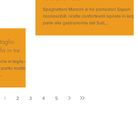
Spaghettoni Mancini ai tre pomodori Sapori
riconoscibili, ricette confortevoli ispirate in larga
parte alla gastronomia del Sud,...
taglio
fa in tre
rna in teglia con
 punto esatto di
..
1
2
3
4
5