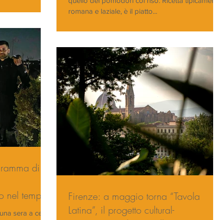
quello dei pomodori col riso. Ricetta tipicament
romana e laziale, è il piatto...
ogramma di
so nel tempo
Firenze: a maggio torna “Tavola
Latina”, il progetto cultural-
i una sera a cena