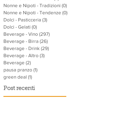
Nonne e Nipoti - Tradizioni
(0)
0 post
Nonne e Nipoti - Tendenze
(0)
0 post
Dolci - Pasticceria
(3)
3 post
Dolci - Gelati
(0)
0 post
Beverage - Vino
(297)
297 post
Beverage - Birra
(26)
26 post
Beverage - Drink
(29)
29 post
Beverage - Altro
(3)
3 post
Beverage
(2)
2 post
pausa pranzo
(1)
1 post
green deal
(1)
1 post
Post recenti
a