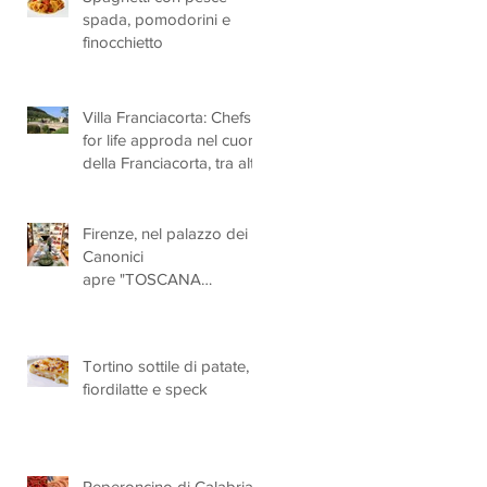
spada, pomodorini e
finocchietto
e,
Villa Franciacorta: Chefs
for life approda nel cuore
della Franciacorta, tra alta
cucina, grandi vini e
solidarietà
Firenze, nel palazzo dei
Canonici
apre "TOSCANA
LOVERS", un nuovo
spazio dedicato
all'artigianato toscano
Tortino sottile di patate,
fiordilatte e speck
Peperoncino di Calabria