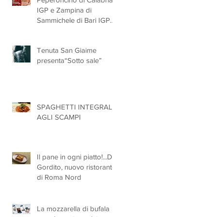
IGP e Zampina di
Sammichele di Bari IGP
ufficialmente registrate in
UE
Tenuta San Giaime
presenta“Sotto sale”
SPAGHETTI INTEGRALI
AGLI SCAMPI
Il pane in ogni piatto!...Da
Gordito, nuovo ristorante
di Roma Nord
La mozzarella di bufala