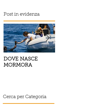
Post in evidenza
DOVE NASCE
Spaghetti con pesce
MORMORA
spada, pomodorini 
finocchietto
o
Cerca per Categoria
è