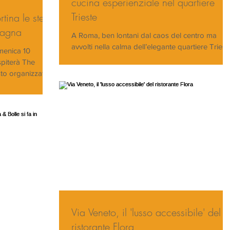
cucina esperienziale nel quartiere
Trieste
ina le stelle
tagna
A Roma, ben lontani dal caos del centro ma
avvolti nella calma dell’elegante quartiere Triest
menica 10
al civico 18 di Via Scirè si trova...
piterà The
sto organizzato...
Via Veneto, il 'lusso accessibile' del
ristorante Flora