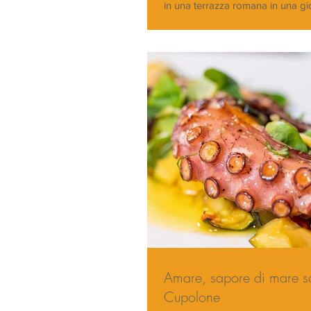
in una terrazza romana in una gio
calde a memoria di romano, le...
Amare, sapore di mare sot
Cupolone