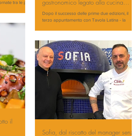
gastronomico legato alla cucina
rnate tra le più
sudamericana
Dopo il successo delle prime due edizioni, il
terzo appuntamento con Tavola Latina - la
rassegna cultural-gastronomica dedicata alle...
to il
Sofia, dal riscatto del manager senz