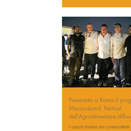
Presentato a Roma il pr
MarsicaLand, Festival
dell'Agroalimentare diffu
e nello spazio
I cuochi finalisti del contest Mett