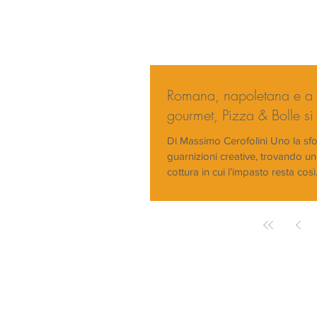
Romana, napoletana e a 
gourmet, Pizza & Bolle si 
Di Massimo Cerofolini Uno la sfo
guarnizioni creative, trovando un
cottura in cui l’impasto resta così.