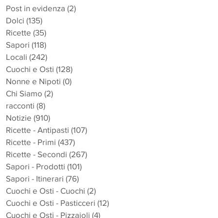
e
Post in evidenza
(2)
2 post
Dolci
(135)
135 post
Ricette
(35)
35 post
Sapori
(118)
118 post
Locali
(242)
242 post
Cuochi e Osti
(128)
128 post
Nonne e Nipoti
(0)
0 post
Chi Siamo
(2)
2 post
racconti
(8)
8 post
Notizie
(910)
910 post
Ricette - Antipasti
(107)
107 post
Ricette - Primi
(437)
437 post
Ricette - Secondi
(267)
267 post
Sapori - Prodotti
(101)
101 post
Sapori - Itinerari
(76)
76 post
Cuochi e Osti - Cuochi
(2)
2 post
Cuochi e Osti - Pasticceri
(12)
12 post
Cuochi e Osti - Pizzaioli
(4)
4 post