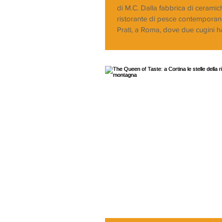
di M.C. Dalla fabbrica di ceramich
ristorante di pesce contemporan
Prati, a Roma, dove due cugini h