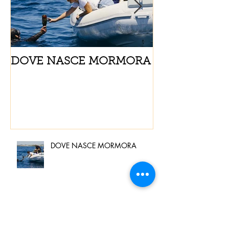
DOVE NASCE MORMORA
Spaghetti con
pomodorini e 
DOVE NASCE MORMORA
Spaghetti con pesce spada,
pomodorini e finocchietto