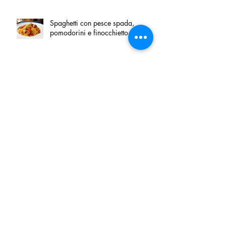
Spaghetti con pesce spada,
pomodorini e finocchietto
Villa Franciacorta: Chefs for life
approda nel cuore della
Franciacorta, tra alta cucina,
grandi vini e solidarietà
Firenze, nel palazzo dei Canonici
apre "TOSCANA LOVERS", un
nuovo spazio dedicato
all'artigianato toscano
Tortino sottile di patate, fiordilatte e
speck