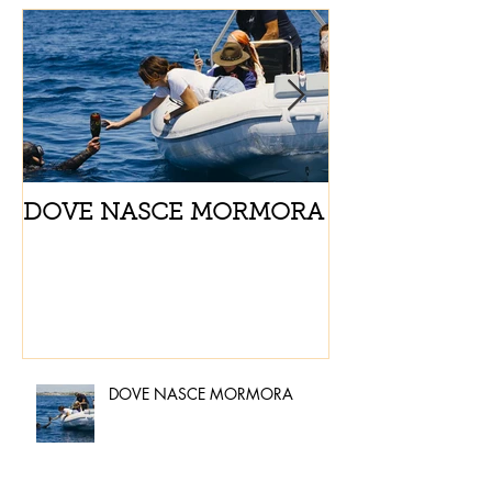
DOVE NASCE MORMORA
Spaghetti con
pomodorini e 
DOVE NASCE MORMORA